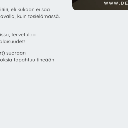
ihin
, eli kukaan ei saa
avalla, kuin tosielämässä.
issa, tervetuloa
alaisuudet!
nat) suoraan
utoksia tapahtuu tiheään