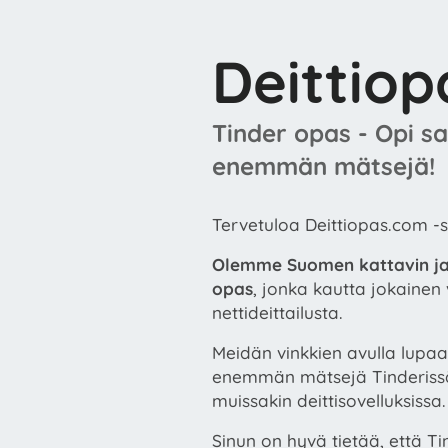
Deittiop
Tinder opas - Opi s
enemmän mätsejä!
Tervetuloa Deittiopas.com -s
Olemme Suomen kattavin ja 
opas
, jonka kautta jokainen
nettideittailusta.
Meidän vinkkien avulla lupa
enemmän mätsejä Tinderissä 
muissakin deittisovelluksissa.
Sinun on hyvä tietää, että T