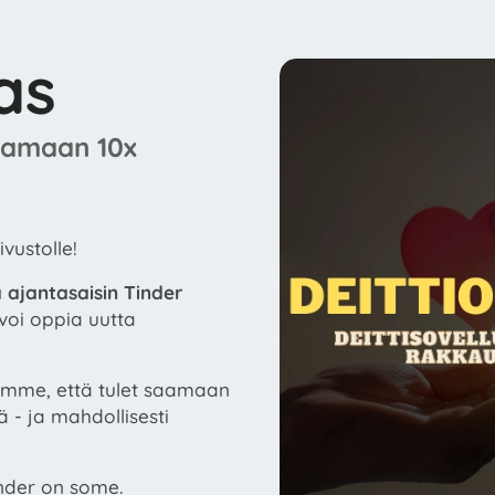
as
aamaan 10x
ivustolle!
ajantasaisin Tinder
 voi oppia uutta
amme, että tulet saamaan
- ja mahdollisesti
inder on some.