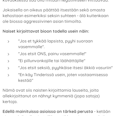
kuvauksessa saa olla mitään negatiiviseen viittaavaa.
Jokaisella on oikeus päättää itsestään sekä omasta
kehostaan esimerkiksi seksin suhteen - älä kuitenkaan
ole biossa aggressiivinen asian tiimoilta.
Naiset kirjoittavat bioon todella usein näin:
"Jos et tykkää lapsista, pyyhi suoraan
vasemmalle".
"Jos etsit ONS, painu vasemmalle!"
"Ei pillunvonkajille tai läähättäjille"
"Jos etsit seksiä, pyyhkäise itsesi äkkiä vasuriin"
"En käy Tinderissä usein, joten vastaamisessa
kestää"
Nämä ovat siis naisten kirjoittamia lauseita, joita
allekirjoittanut on nähnyt kymmeniä (jopa satoja)
kertoja.
Edellä mainituissa asioissa on tärkeä perusta
- ketään