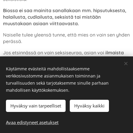
Biossa ei saa mainita sanallakaan mm. hipsutuksesta,
halailusta, cudlailusta, seksistä tai mistään
muustakaan asiaan viittaavasta.
Naiselle tulee yleensä tunne, että mies on vain sen yhden
perässä.
Jos etsinnässä on vain seksiseuraa, asian voi
ilmaista
hienotunteisemmin
, kuten "Etsin tällä hetkellä vain
kevyttä ja mukavaa seuraa talven pimeneviin iltoihin".
Käytämme evästeitä mahdollistaaksemme
verkkosivustomme asianmukaisen toiminnan ja
turvallisuuden sekä tarjotaksemme sinulle parhaan
mahdollisen käyttökokemuksen.
Hyväksy vain tarpeelliset
Hyväksy kaikki
Opettele Tinderin
Avaa edistyneet asetukset