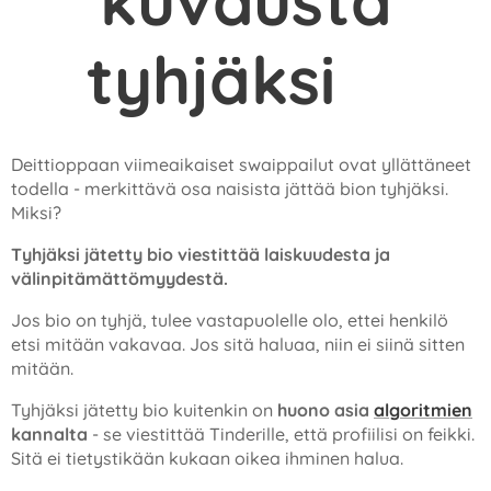
kuvausta
tyhjäksi
❌
Deittioppaan viimeaikaiset swaippailut ovat yllättäneet
todella - merkittävä osa naisista jättää bion tyhjäksi.
Miksi?
Tyhjäksi jätetty bio viestittää laiskuudesta ja
välinpitämättömyydestä.
Jos bio on tyhjä, tulee vastapuolelle olo, ettei henkilö
etsi mitään vakavaa. Jos sitä haluaa, niin ei siinä sitten
mitään.
Tyhjäksi jätetty bio kuitenkin on
huono asia
algoritmien
kannalta
- se viestittää Tinderille, että profiilisi on feikki.
Sitä ei tietystikään kukaan oikea ihminen halua.