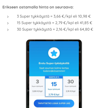
Erikseen ostamalla hinta on seuraava:
3 Super tykkäystä = 3,66 €/kpl eli 10,98 €
15 Super tykkäystä = 2,79 €/kpl eli 41,85 €
30 Super tykkäystä = 2,16 €/kpl eli 64,80 €