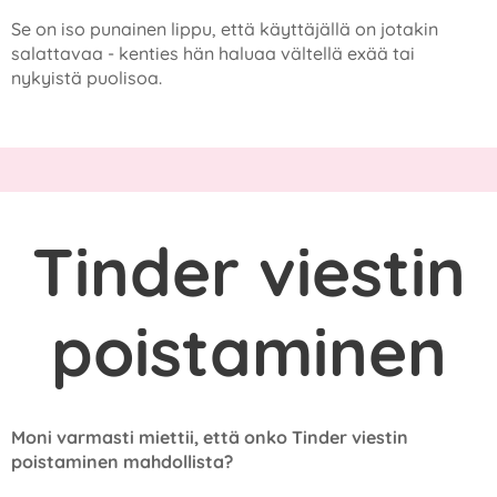
Se on iso punainen lippu, että käyttäjällä on jotakin
salattavaa - kenties hän haluaa vältellä exää tai
nykyistä puolisoa.
Tinder viestin
poistaminen
Moni varmasti miettii, että onko Tinder viestin
poistaminen mahdollista?