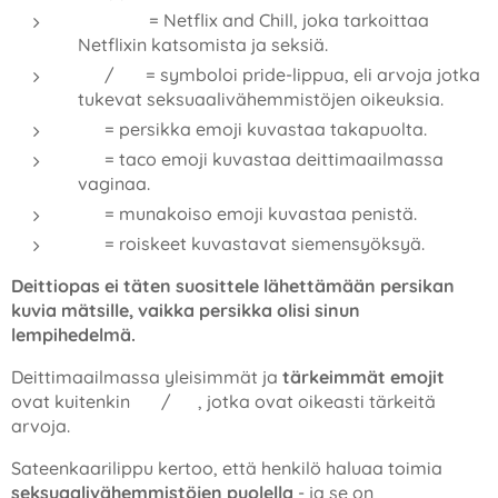
🍿📺❄️ = Netflix and Chill, joka tarkoittaa
Netflixin katsomista ja seksiä.
🏳️‍🌈 / 🌈 = symboloi pride-lippua, eli arvoja jotka
tukevat seksuaalivähemmistöjen oikeuksia.
🍑 = persikka emoji kuvastaa takapuolta.
🌮 = taco emoji kuvastaa deittimaailmassa
vaginaa.
🍆 = munakoiso emoji kuvastaa penistä.
💦 = roiskeet kuvastavat siemensyöksyä.
Deittiopas ei täten suosittele lähettämään persikan
kuvia mätsille, vaikka persikka olisi sinun
lempihedelmä.
Deittimaailmassa yleisimmät ja
tärkeimmät emojit
ovat kuitenkin 🏳️‍🌈 / 🌈, jotka ovat oikeasti tärkeitä
arvoja.
Sateenkaarilippu kertoo, että henkilö haluaa toimia
seksuaalivähemmistöjen puolella
- ja se on