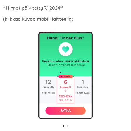
**Hinnat päivitetty 7.1.2024**
(klikkaa kuvaa mobiililaitteella)