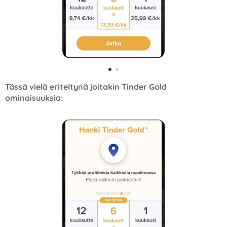
Tässä vielä eriteltynä joitakin Tinder Gold
ominaisuuksia: