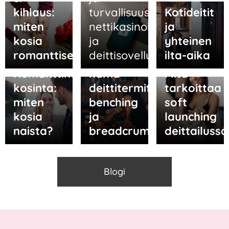
kihlaus:
turvallisuus
Kotideitit
miten
nettikasinoilla
ja
kosia
ja
yhteinen
13.05.2026
romanttisesti?
deittisovelluksissa
ilta-aika
Tunnetko
05.06.2026
06.05.2026
Romanttinen
nämä
Mitä
kosinta:
deittitermit:
tarkoittaa
miten
benching
soft
kosia
ja
launching
naista?
breadcrumbing?
deittailussa
Blogi