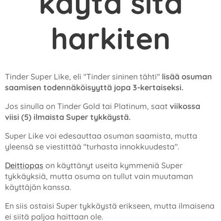
käytä sitä
harkiten
Tinder Super Like, eli "Tinder sininen tähti"
lisää osuman
saamisen todennäköisyyttä jopa 3-kertaiseksi.
Jos sinulla on Tinder Gold tai Platinum, saat
viikossa
viisi (5) ilmaista Super tykkäystä.
Super Like voi edesauttaa osuman saamista, mutta
yleensä se viestittää "turhasta innokkuudesta".
Deittiopas
on käyttänyt useita kymmeniä Super
tykkäyksiä, mutta osuma on tullut vain muutaman
käyttäjän kanssa.
En siis ostaisi Super tykkäystä erikseen, mutta ilmaisena
ei siitä paljoa haittaan ole.