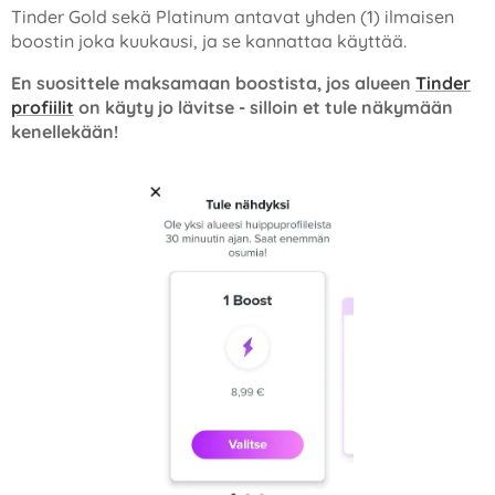
Tinder Gold sekä Platinum antavat yhden (1) ilmaisen
boostin joka kuukausi, ja se kannattaa käyttää.
En suosittele maksamaan boostista, jos alueen
Tinder
profiilit
on käyty jo lävitse - silloin et tule näkymään
kenellekään!