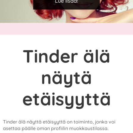
Lue lisää!
Tinder älä
näytä
etäisyyttä
Tinder älä näyttä etäisyyttä on toiminto, jonka voi
asettaa päälle oman profiilin muokkaustilassa.