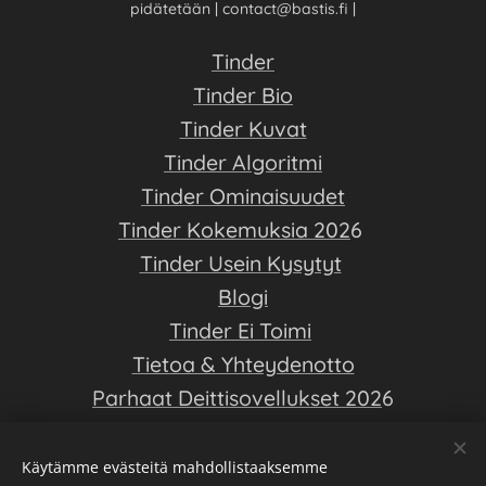
pidätetään | contact@bastis.fi |
Tinder
Tinder Bio
Tinder Kuvat
Tinder Algoritmi
Tinder Ominaisuudet
Tinder Kokemuksia 202
6
Tinder Usein Kysytyt
Blogi
Tinder Ei Toimi
Tietoa & Yhteydenotto
Parhaat Deittisovellukset 202
6
Deittiopas on ilmainen opas deittisovellusten saloihin - Luo hyvä
Käytämme evästeitä mahdollistaaksemme
Tinder profiili, ja löydä elämäsi rakkaus!