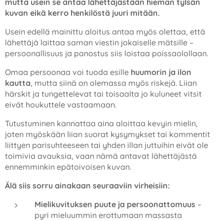
mutta usein se antaa lähettäjästään hieman tylsän
kuvan eikä kerro henkilöstä juuri mitään.
Usein edellä mainittu aloitus antaa myös olettaa, että
lähettäjä laittaa saman viestin jokaiselle mätsille –
persoonallisuus ja panostus siis loistaa poissaolollaan.
Omaa persoonaa voi tuoda esille
huumorin ja ilon
kautta
, mutta siinä on olemassa myös riskejä. Liian
härskit ja tungettelevat tai toisaalta jo kuluneet vitsit
eivät houkuttele vastaamaan.
Tutustuminen kannattaa aina aloittaa kevyin mielin,
joten myöskään liian suorat kysymykset tai kommentit
liittyen parisuhteeseen tai yhden illan juttuihin eivät ole
toimivia avauksia, vaan nämä antavat lähettäjästä
ennemminkin epätoivoisen kuvan.
Älä siis sorru ainakaan seuraaviin virheisiin:
Mielikuvituksen puute ja persoonattomuus
–
pyri mieluummin erottumaan massasta