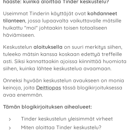
haaste: kuinka aloittaa Tinder keskustelu?
Useimmat Tinderin käyttäjät ovat
kohdanneet
tilanteen
, jossa lupaavalta vaikuttavalle mätsille
huikattu "moi" johtaakin toisen totaaliseen
häviämiseen.
Keskustelun
aloituksella
on suuri merkitys siihen,
tuleeko mätsin kanssa koskaan edettyä treffeille
asti. Siksi kannattaakin ajoissa kiinnittää huomiota
siihen, kuinka lähtee keskustelua avaamaan.
Onneksi hyvään keskustelun avaukseen on monia
keinoja, joita
Deittiopas
tässä blogikirjoituksessa
avaa enemmän.
Tämän blogikirjoituksen aihealueet:
Tinder keskustelun yleisimmät virheet
Miten aloittaa Tinder keskustelu?