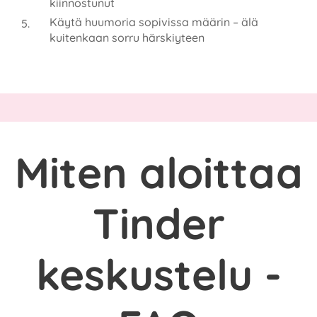
kiinnostunut
Käytä huumoria sopivissa määrin – älä
kuitenkaan sorru härskiyteen
Miten aloittaa
Tinder
keskustelu -