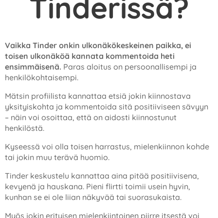
Tinderissä?
Vaikka Tinder onkin ulkonäkökeskeinen paikka, ei
toisen ulkonäköä kannata kommentoida heti
ensimmäisenä.
Paras aloitus on persoonallisempi ja
henkilökohtaisempi.
Mätsin profiilista kannattaa etsiä jokin kiinnostava
yksityiskohta ja kommentoida sitä positiiviseen sävyyn
– näin voi osoittaa, että on aidosti kiinnostunut
henkilöstä.
Kyseessä voi olla toisen harrastus, mielenkiinnon kohde
tai jokin muu terävä huomio.
Tinder keskustelu kannattaa aina pitää positiivisena,
kevyenä ja hauskana. Pieni flirtti toimii usein hyvin,
kunhan se ei ole liian näkyvää tai suorasukaista.
Myös jokin erityisen mielenkiintoinen piirre itsestä voi