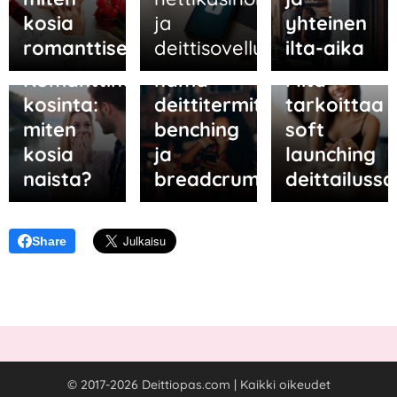
kosia
ja
yhteinen
13.05.2026
romanttisesti?
deittisovelluksissa
ilta-aika
Tunnetko
05.06.2026
06.05.2026
Romanttinen
nämä
Mitä
kosinta:
deittitermit:
tarkoittaa
miten
benching
soft
kosia
ja
launching
naista?
breadcrumbing?
deittailussa
Share
© 2017-2026 Deittiopas.com | Kaikki oikeudet