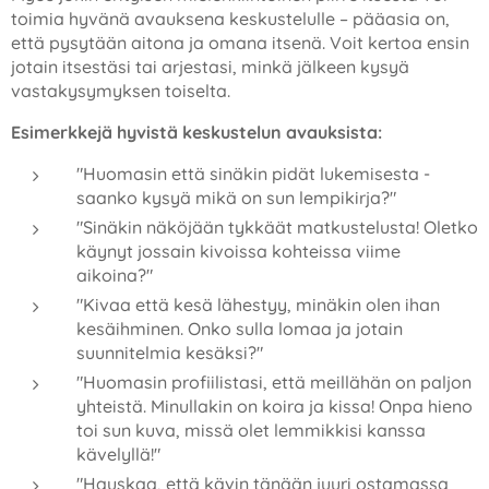
toimia hyvänä avauksena keskustelulle – pääasia on,
että pysytään aitona ja omana itsenä. Voit kertoa ensin
jotain itsestäsi tai arjestasi, minkä jälkeen kysyä
vastakysymyksen toiselta.
Esimerkkejä hyvistä keskustelun avauksista:
"Huomasin että sinäkin pidät lukemisesta -
saanko kysyä mikä on sun lempikirja?"
"Sinäkin näköjään tykkäät matkustelusta! Oletko
käynyt jossain kivoissa kohteissa viime
aikoina?"
"Kivaa että kesä lähestyy, minäkin olen ihan
kesäihminen. Onko sulla lomaa ja jotain
suunnitelmia kesäksi?"
"Huomasin profiilistasi, että meillähän on paljon
yhteistä. Minullakin on koira ja kissa! Onpa hieno
toi sun kuva, missä olet lemmikkisi kanssa
kävelyllä!"
"Hauskaa, että kävin tänään juuri ostamassa