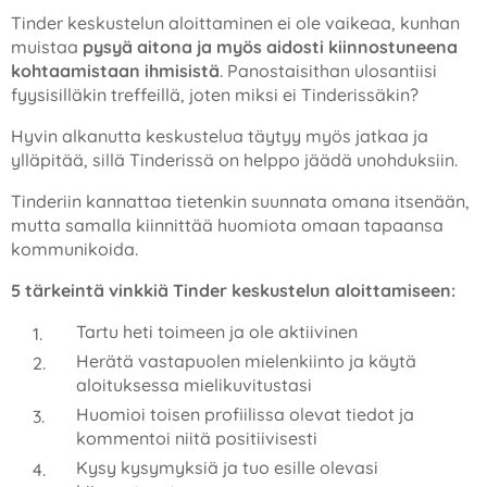
Tinder keskustelun aloittaminen ei ole vaikeaa, kunhan
muistaa
pysyä aitona ja myös aidosti kiinnostuneena
kohtaamistaan ihmisistä
. Panostaisithan ulosantiisi
fyysisilläkin treffeillä, joten miksi ei Tinderissäkin?
Hyvin alkanutta keskustelua täytyy myös jatkaa ja
ylläpitää, sillä Tinderissä on helppo jäädä unohduksiin.
Tinderiin kannattaa tietenkin suunnata omana itsenään,
mutta samalla kiinnittää huomiota omaan tapaansa
kommunikoida.
5 tärkeintä vinkkiä Tinder keskustelun aloittamiseen:
Tartu heti toimeen ja ole aktiivinen
Herätä vastapuolen mielenkiinto ja käytä
aloituksessa mielikuvitustasi
Huomioi toisen profiilissa olevat tiedot ja
kommentoi niitä positiivisesti
Kysy kysymyksiä ja tuo esille olevasi