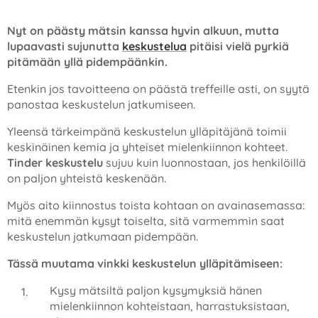
Nyt on päästy mätsin kanssa hyvin alkuun, mutta
lupaavasti sujunutta
keskustelua
pitäisi vielä pyrkiä
pitämään yllä pidempäänkin.
Etenkin jos tavoitteena on päästä treffeille asti, on syytä
panostaa keskustelun jatkumiseen.
Yleensä tärkeimpänä keskustelun ylläpitäjänä toimii
keskinäinen kemia ja yhteiset mielenkiinnon kohteet.
Tinder keskustelu
sujuu kuin luonnostaan, jos henkilöillä
on paljon yhteistä keskenään.
Myös aito kiinnostus toista kohtaan on avainasemassa:
mitä enemmän kysyt toiselta, sitä varmemmin saat
keskustelun jatkumaan pidempään.
Tässä muutama vinkki keskustelun ylläpitämiseen:
Kysy mätsiltä paljon kysymyksiä hänen
mielenkiinnon kohteistaan, harrastuksistaan,