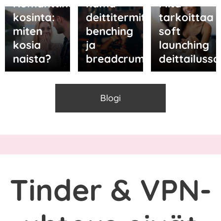
Romanttinen
nämä
Mitä
kosinta:
deittitermit:
tarkoittaa
miten
benching
soft
kosia
ja
launching
naista?
breadcrumbing?
deittailussa
Blogi
Tinder & VPN-