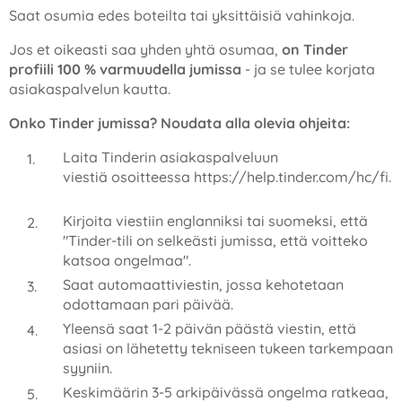
Saat osumia edes boteilta tai yksittäisiä vahinkoja.
Jos et oikeasti saa yhden yhtä osumaa,
on Tinder
profiili 100 % varmuudella jumissa
- ja se tulee korjata
asiakaspalvelun kautta.
Onko Tinder jumissa? Noudata alla olevia ohjeita:
Laita Tinderin asiakaspalveluun
viestiä osoitteessa https://help.tinder.com/hc/fi.
Kirjoita viestiin englanniksi tai suomeksi, että
"Tinder-tili on selkeästi jumissa, että voitteko
katsoa ongelmaa".
Saat automaattiviestin, jossa kehotetaan
odottamaan pari päivää.
Yleensä saat 1-2 päivän päästä viestin, että
asiasi on lähetetty tekniseen tukeen tarkempaan
syyniin.
Keskimäärin 3-5 arkipäivässä ongelma ratkeaa,