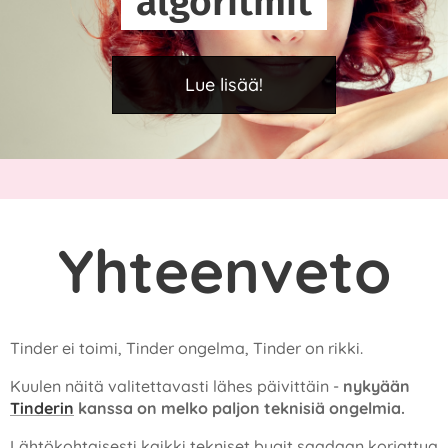
algoritmit
Lue lisää!
Yhteenveto
Tinder ei toimi, Tinder ongelma, Tinder on rikki.
Kuulen näitä valitettavasti lähes päivittäin -
nykyään
Tinderin
kanssa on melko paljon teknisiä ongelmia.
Lähtökohtaisesti kaikki tekniset bugit saadaan korjattua