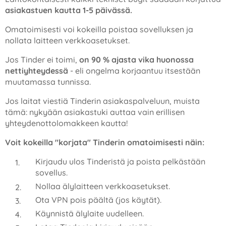
asiakastuen kautta 1-5 päivässä.
Omatoimisesti voi kokeilla poistaa sovelluksen ja
nollata laitteen verkkoasetukset.
Jos Tinder ei toimi,
on 90 % ajasta vika huonossa
nettiyhteydessä
- eli ongelma korjaantuu itsestään
muutamassa tunnissa.
Jos laitat viestiä Tinderin asiakaspalveluun, muista
tämä: nykyään asiakastuki auttaa vain erillisen
yhteydenottolomakkeen kautta!
Voit kokeilla "korjata" Tinderin omatoimisesti näin:
Kirjaudu ulos Tinderistä ja poista pelkästään
sovellus.
Nollaa älylaitteen verkkoasetukset.
Ota VPN pois päältä (jos käytät).
Käynnistä älylaite uudelleen.