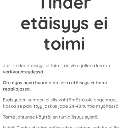
Tinder
etäisyys ei
toimi
Jos Tinder etäisyys ei toimi, on vika jälleen kerran
verkkoyhteydessä
.
On myös hyvä huomioida, että etäisyys ei toimi
reaaliajassa.
Etäisyyden suhteen ei siis välttämättä ole ongelmaa,
koska se päivittyy joskus jopa 24-48 tuntia myöhässä.
Tämä johtunee käyttäjien turvallisuus syistä.
Mikäli Tinder ei toimi etäisyyden suhteen, voit kokeilla