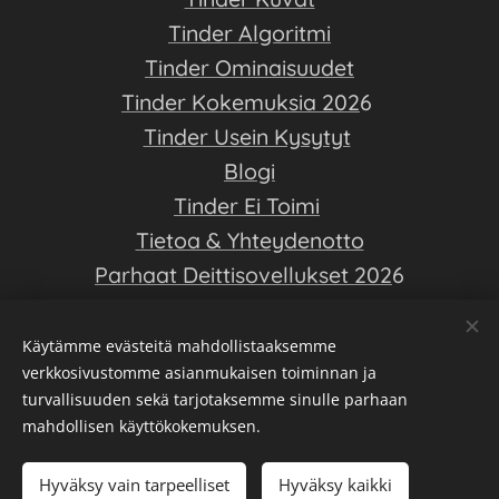
VPN:n kanssa nettiyhteys myös kärsii lähes aina,
Tinder Algoritmi
mikä hankaloittaa deittisovelluksen käyttämistä.
Tinder Ominaisuudet
Tinder Kokemuksia 202
6
Tinder Usein Kysytyt
Blogi
Tinder Ei Toimi
Tietoa & Yhteydenotto
Parhaat Deittisovellukset 202
6
Deittiopas on ilmainen opas deittisovellusten saloihin - Luo hyvä
Käytämme evästeitä mahdollistaaksemme
Tinder profiili, ja löydä elämäsi rakkaus!
verkkosivustomme asianmukaisen toiminnan ja
turvallisuuden sekä tarjotaksemme sinulle parhaan
+18 vuotiaille -- Voidaan esittää kumppanuusmainontaa --
mahdollisen käyttökokemuksen.
Tarkista tietojen ajantasaisuus ja oikeellisuus aina
deittisovelluksesta -- emme tee yhteistyötä Tinderin kanssa
Hyväksy vain tarpeelliset
Hyväksy kaikki