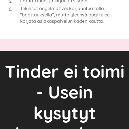
Lataa Tinder ja kirjaudu sisään.
Tekniset ongelmat voi korjaantua tällä
"boottauksella", mutta yleensä bugi tulee
korjata asiakaspalvelun käden kautta.
Tinder ei toimi
- Usein
kysytyt