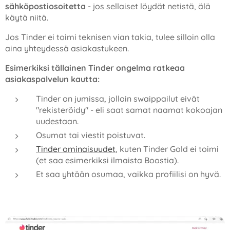
sähköpostiosoitetta
- jos sellaiset löydät netistä, älä
käytä niitä.
Jos Tinder ei toimi teknisen vian takia, tulee silloin olla
aina yhteydessä asiakastukeen.
Esimerkiksi tällainen Tinder ongelma ratkeaa
asiakaspalvelun kautta:
Tinder on jumissa, jolloin swaippailut eivät
"rekisteröidy" - eli saat samat naamat kokoajan
uudestaan.
Osumat tai viestit poistuvat.
Tinder ominaisuudet
, kuten Tinder Gold ei toimi
(et saa esimerkiksi ilmaista Boostia).
Et saa yhtään osumaa, vaikka profiilisi on hyvä.