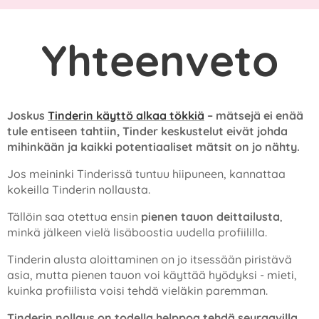
Yhteenveto
Joskus
Tinderin käyttö alkaa tökkiä
– mätsejä ei enää
tule entiseen tahtiin, Tinder keskustelut eivät johda
mihinkään ja kaikki potentiaaliset mätsit on jo nähty.
Jos meininki Tinderissä tuntuu hiipuneen, kannattaa
kokeilla Tinderin nollausta.
Tällöin saa otettua ensin
pienen tauon deittailusta
,
minkä jälkeen vielä lisäboostia uudella profiililla.
Tinderin alusta aloittaminen on jo itsessään piristävä
asia, mutta pienen tauon voi käyttää hyödyksi - mieti,
kuinka profiilista voisi tehdä vieläkin paremman.
Tinderin nollaus on todella helppoa tehdä seuraavilla