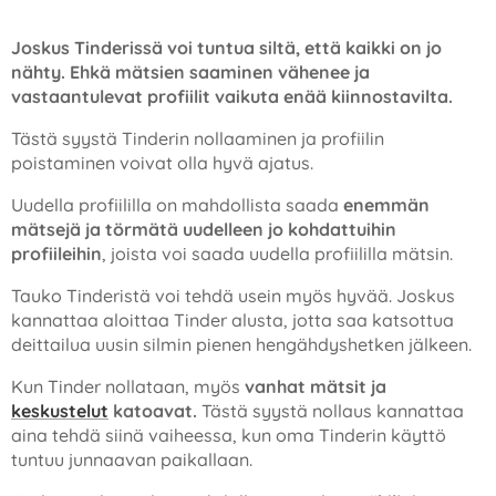
Joskus Tinderissä voi tuntua siltä, että kaikki on jo
nähty. Ehkä mätsien saaminen vähenee ja
vastaantulevat profiilit vaikuta enää kiinnostavilta.
Tästä syystä Tinderin nollaaminen ja profiilin
poistaminen voivat olla hyvä ajatus.
Uudella profiililla on mahdollista saada
enemmän
mätsejä ja törmätä uudelleen jo kohdattuihin
profiileihin
, joista voi saada uudella profiililla mätsin.
Tauko Tinderistä voi tehdä usein myös hyvää. Joskus
kannattaa aloittaa Tinder alusta, jotta saa katsottua
deittailua uusin silmin pienen hengähdyshetken jälkeen.
Kun Tinder nollataan, myös
vanhat mätsit ja
keskustelut
katoavat.
Tästä syystä nollaus kannattaa
aina tehdä siinä vaiheessa, kun oma Tinderin käyttö
tuntuu junnaavan paikallaan.