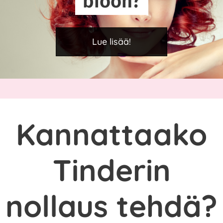
bioon?
Lue lisää!
Kannattaako
Tinderin
nollaus tehdä?