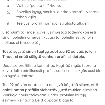
Valitse "poista tili" -kohta.
Sovellus kysyy sinulta "oletko varma" – vastaa
tähän kyllä.
Tee uusi profiili normaalisti alusta alkaen.
Lisähuomio:
Tinder sovellus muistaa todennäköisesti
sinun puhelinnumerosi, kuvasi tai puhelimesi, jolloin
nollaus ei toteudu täysin.
Tästä syystä sinun täytyy odottaa 92 päivää, jolloin
Tinder ei enää säilytä vanhan profiilisi tietoja.
Uudessa profiilissa kannattaa käyttää myös tuoreita
kuvia, joita edellisessä profiilissasi ei ollut. Myös uusi bio
on hyvä kirjoittaa.
Tuo 92 päivän odotusaika on hyvä käyttää siihen, että
pohtii oman profiilin viehättävyyttä muiden silmissä
.
Vinkkejä houkuttelevaan Tinder-profiiliin löytyy
esimerkiksi täältä Deittioppaan blogista.