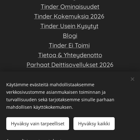
Tinder Ominaisuudet
Tinder Kokemuksia 202
6
Tinder Usein Kysytyt
Blogi
Tinder Ei Toimi
Tietoa & Yhteydenotto
Parhaat Deittisovellukset 202
6
Deittiopas on ilmainen opas deittisovellusten saloihin - Luo hyvä
Käytämme evästeitä mahdollistaaksemme
Tinder profiili, ja löydä elämäsi rakkaus!
verkkosivustomme asianmukaisen toiminnan ja
turvallisuuden sekä tarjotaksemme sinulle parhaan
+18 vuotiaille -- Voidaan esittää kumppanuusmainontaa --
mahdollisen käyttökokemuksen.
Tarkista tietojen ajantasaisuus ja oikeellisuus aina
deittisovelluksesta -- emme tee yhteistyötä Tinderin kanssa
Hyväksy vain tarpeelliset
Hyväksy kaikki
Yhteistyössä mukana
paras yrityslaina
&
nopea pikavippi
Tietosuojaseloste
Evästeet