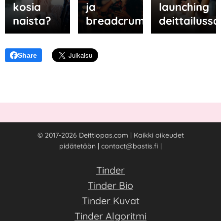
kosia
ja
launching
naista?
breadcrumbing?
deittailussa
Share
© 2017-2026 Deittiopas.com | Kaikki oikeudet
pidätetään | contact@bastis.fi |
Tinder
Tinder Bio
Tinder Kuvat
Tinder Algoritmi