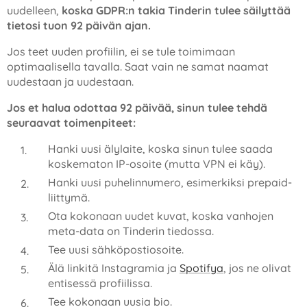
uudelleen,
koska GDPR:n takia Tinderin tulee säilyttää
tietosi tuon 92 päivän ajan.
Jos teet uuden profiilin, ei se tule toimimaan
optimaalisella tavalla. Saat vain ne samat naamat
uudestaan ja uudestaan.
Jos et halua odottaa 92 päivää, sinun tulee tehdä
seuraavat toimenpiteet:
Hanki uusi älylaite, koska sinun tulee saada
koskematon IP-osoite (mutta VPN ei käy).
Hanki uusi puhelinnumero, esimerkiksi prepaid-
liittymä.
Ota kokonaan uudet kuvat, koska vanhojen
meta-data on Tinderin tiedossa.
Tee uusi sähköpostiosoite.
Älä linkitä Instagramia ja
Spotifya
, jos ne olivat
entisessä profiilissa.
Tee kokonaan uusia bio.