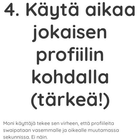
4. Käytä aikaa
jokaisen
profiilin
kohdalla
(tärkeä!)
Moni käyttäjä tekee sen virheen, että profiileita
swaipataan vasemmalle ja oikealle muutamassa
sekunnissa. Ei näin.