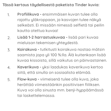
Tässä kertaus täydellisestä paketista Tinder kuvia:
Profiilikuva -
ensimmäisen kuvan tulee olla
rajattu yläkroppaan, ja kasvojen tulee näkyä
selkeästi. Ei missään nimessä selfietä tai peilin
kautta otettua kuvaa!
Lisää 1-2 harrastuskuvaa -
lisää pari kuvaa
mieluisan tekemisen yhteydestä.
Koirakuva -
tutkitusti koirakuva nostaa mätsin
saamista jopa yli 100 %:lla. Älä kuitenkaan lisää
kuvaa kissoista, sillä vaikutus on päinvastainen.
Kaverikuva -
yksi laadukas kaverikuva kertoo
siitä, että sinulla on sosiaalista elämää.
Flow-kuva -
viimeisenä tulee olla kuva, joka
herättää viimeistäänkin positiivisen fiiliksen.
Kuva voi olla sinusta mm. benji-hyppäämässä
tai laskettelemassa.