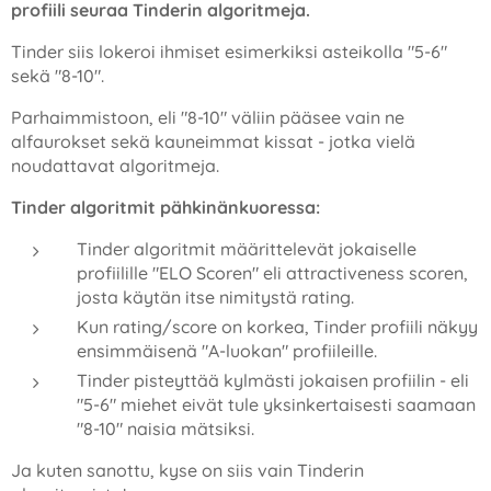
profiili seuraa Tinderin algoritmeja.
Tinder siis lokeroi ihmiset esimerkiksi asteikolla "5-6"
sekä "8-10".
Parhaimmistoon, eli "8-10" väliin pääsee vain ne
alfaurokset sekä kauneimmat kissat - jotka vielä
noudattavat algoritmeja.
Tinder algoritmit pähkinänkuoressa:
Tinder algoritmit määrittelevät jokaiselle
profiilille "ELO Scoren" eli attractiveness scoren,
josta käytän itse nimitystä rating.
Kun rating/score on korkea, Tinder profiili näkyy
ensimmäisenä "A-luokan" profiileille.
Tinder pisteyttää kylmästi jokaisen profiilin - eli
"5-6" miehet eivät tule yksinkertaisesti saamaan
"8-10" naisia mätsiksi.
Ja kuten sanottu, kyse on siis vain Tinderin