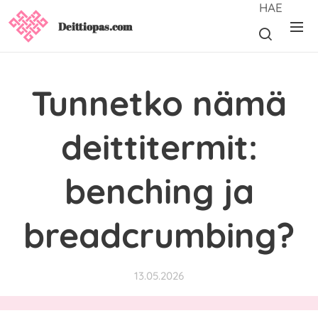
HAE
Deittiopas.com
Tunnetko nämä
deittitermit:
benching ja
breadcrumbing?
13.05.2026