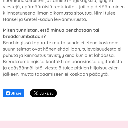
huomionosoitusten jättämistä – tykkäyksiä, lyhyitä
viestejä, epämääräisiä reaktioita – joilla pidetään toinen
kiinnostuneena ilman aikomusta sitoutua. Nimi tulee
Hansel ja Gretel -sadun leivänmuruista.
Miten tunnistan, että minua benchataan tai
breadcrumbataan?
Benchingissä tapaatte mutta suhde ei etene koskaan:
suunnitelmat ovat hänen ehdoillaan, tulevaisuudesta ei
puhuta ja kiinnostus tiivistyy aina kun olet lähdössä.
Breadcrumbingissa kontakti on pääasiassa digitaalista
ja epäsäännöllistä: viestejä tulee pitkien hiljaisuuksien
jälkeen, mutta tapaamiseen ei koskaan päädytä.
Share