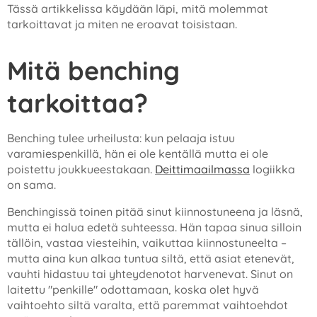
Tässä artikkelissa käydään läpi, mitä molemmat
tarkoittavat ja miten ne eroavat toisistaan.
Mitä benching
tarkoittaa?
Benching tulee urheilusta: kun pelaaja istuu
varamiespenkillä, hän ei ole kentällä mutta ei ole
poistettu joukkueestakaan.
Deittimaailmassa
logiikka
on sama.
Benchingissä toinen pitää sinut kiinnostuneena ja läsnä,
mutta ei halua edetä suhteessa. Hän tapaa sinua silloin
tällöin, vastaa viesteihin, vaikuttaa kiinnostuneelta –
mutta aina kun alkaa tuntua siltä, että asiat etenevät,
vauhti hidastuu tai yhteydenotot harvenevat. Sinut on
laitettu "penkille" odottamaan, koska olet hyvä
vaihtoehto siltä varalta, että paremmat vaihtoehdot