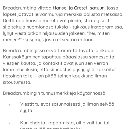
Breadcrumbing viittaa
Hansel ja Gretel -satuun
, jossa
lapset jättivät leivänmuruja merkiksi polusta metsässä.
Deittimaailmassa murut ovat pieniä, strategisesti
sijoiteltuja huomionosoituksia – tykkäys Instagramissa,
lyhyt viesti pitkän hiljaisuuden jälkeen, "hei, miten
menee?" -kysymys josta ei seuraa mitään.
Breadcrumbingissa ei välttämättä tavata lainkaan.
Kanssakäyminen tapahtuu pääasiassa somessa tai
viestien kautta, ja kontaktit ovat juuri sen verran
lämminhenkisiä, että kiinnostus pysyy yllä. Tarkoitus –
tietoinen tai ei – on pitää toinen koukkuna ilman
sitoutumista.
Breadcrumbingin tunnusmerkkejä käytännössä:
Viestit tulevat satunnaisesti ja ilman selvää
syytä
Kun ehdotat tapaamista, aihe vaihtuu tai
vastaus jää epämääräiseksi