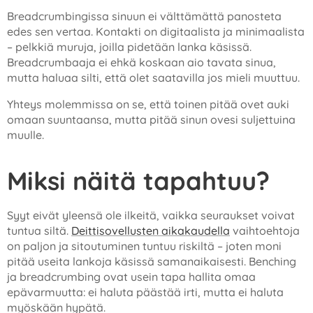
Breadcrumbingissa sinuun ei välttämättä panosteta
edes sen vertaa. Kontakti on digitaalista ja minimaalista
– pelkkiä muruja, joilla pidetään lanka käsissä.
Breadcrumbaaja ei ehkä koskaan aio tavata sinua,
mutta haluaa silti, että olet saatavilla jos mieli muuttuu.
Yhteys molemmissa on se, että toinen pitää ovet auki
omaan suuntaansa, mutta pitää sinun ovesi suljettuina
muulle.
Miksi näitä tapahtuu?
Syyt eivät yleensä ole ilkeitä, vaikka seuraukset voivat
tuntua siltä.
Deittisovellusten aikakaudella
vaihtoehtoja
on paljon ja sitoutuminen tuntuu riskiltä – joten moni
pitää useita lankoja käsissä samanaikaisesti. Benching
ja breadcrumbing ovat usein tapa hallita omaa
epävarmuutta: ei haluta päästää irti, mutta ei haluta
myöskään hypätä.