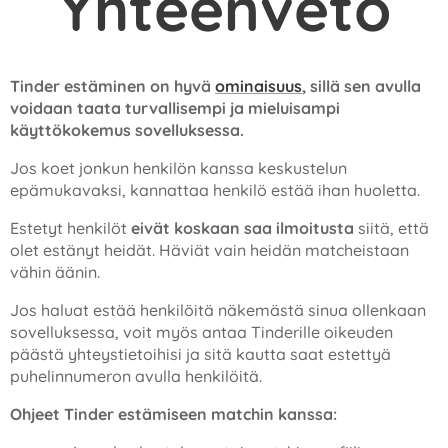
Yhteenveto
Tinder estäminen on hyvä
ominaisuus
, sillä sen avulla
voidaan taata turvallisempi ja mieluisampi
käyttökokemus sovelluksessa.
Jos koet jonkun henkilön kanssa keskustelun
epämukavaksi, kannattaa henkilö estää ihan huoletta.
Estetyt henkilöt
eivät koskaan saa ilmoitusta
siitä, että
olet estänyt heidät. Häviät vain heidän matcheistaan
vähin äänin.
Jos haluat estää henkilöitä näkemästä sinua ollenkaan
sovelluksessa, voit myös antaa Tinderille oikeuden
päästä yhteystietoihisi ja sitä kautta saat estettyä
puhelinnumeron avulla henkilöitä.
Ohjeet Tinder estämiseen matchin kanssa: