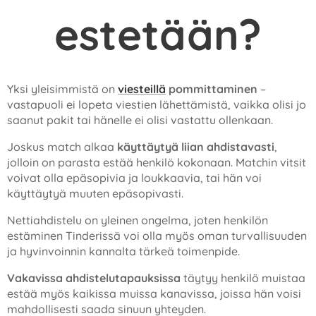
estetään?
Yksi yleisimmistä on
viesteillä
pommittaminen
–
vastapuoli ei lopeta viestien lähettämistä, vaikka olisi jo
saanut pakit tai hänelle ei olisi vastattu ollenkaan.
Joskus match alkaa
käyttäytyä liian ahdistavasti
,
jolloin on parasta estää henkilö kokonaan. Matchin vitsit
voivat olla epäsopivia ja loukkaavia, tai hän voi
käyttäytyä muuten epäsopivasti.
Nettiahdistelu on yleinen ongelma, joten henkilön
estäminen Tinderissä voi olla myös oman turvallisuuden
ja hyvinvoinnin kannalta tärkeä toimenpide.
Vakavissa ahdistelutapauksissa
täytyy henkilö muistaa
estää myös kaikissa muissa kanavissa, joissa hän voisi
mahdollisesti saada sinuun yhteyden.