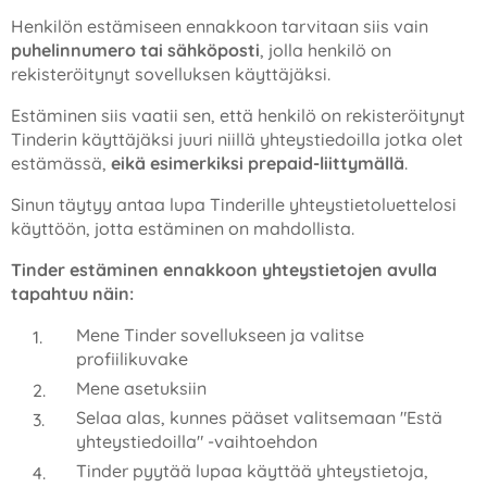
Henkilön estämiseen ennakkoon tarvitaan siis vain
puhelinnumero tai sähköposti
, jolla henkilö on
rekisteröitynyt sovelluksen käyttäjäksi.
Estäminen siis vaatii sen, että henkilö on rekisteröitynyt
Tinderin käyttäjäksi juuri niillä yhteystiedoilla jotka olet
estämässä,
eikä esimerkiksi prepaid-liittymällä
.
Sinun täytyy antaa lupa Tinderille yhteystietoluettelosi
käyttöön, jotta estäminen on mahdollista.
Tinder estäminen ennakkoon yhteystietojen avulla
tapahtuu näin:
Mene Tinder sovellukseen ja valitse
profiilikuvake
Mene asetuksiin
Selaa alas, kunnes pääset valitsemaan "Estä
yhteystiedoilla" -vaihtoehdon
Tinder pyytää lupaa käyttää yhteystietoja,