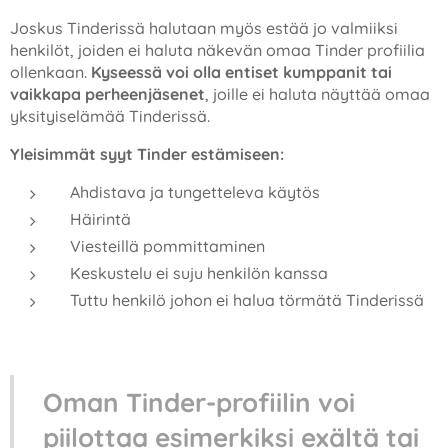
Joskus Tinderissä halutaan myös estää jo valmiiksi
henkilöt, joiden ei haluta näkevän omaa Tinder profiilia
ollenkaan.
Kyseessä voi olla entiset kumppanit tai
vaikkapa perheenjäsenet
, joille ei haluta näyttää omaa
yksityiselämää Tinderissä.
Yleisimmät syyt Tinder estämiseen:
Ahdistava ja tungetteleva käytös
Häirintä
Viesteillä pommittaminen
Keskustelu ei suju henkilön kanssa
Tuttu henkilö johon ei halua törmätä Tinderissä
Oman Tinder-profiilin voi
piilottaa esimerkiksi exältä tai