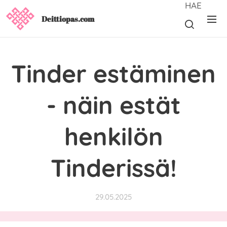
HAE
Deittiopas.com
Tinder estäminen
- näin estät
henkilön
Tinderissä!
29.05.2025