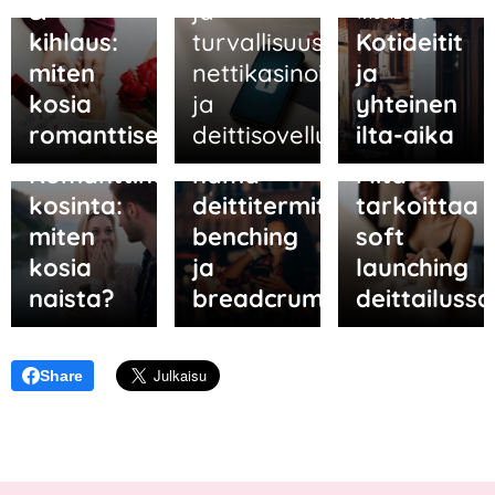
&
ja
19.06.2026
kihlaus:
turvallisuus
Kotideitit
miten
nettikasinoilla
ja
kosia
ja
yhteinen
13.05.2026
romanttisesti?
deittisovelluksissa
ilta-aika
Tunnetko
05.06.2026
06.05.2026
Romanttinen
nämä
Mitä
kosinta:
deittitermit:
tarkoittaa
miten
benching
soft
kosia
ja
launching
naista?
breadcrumbing?
deittailussa
Share