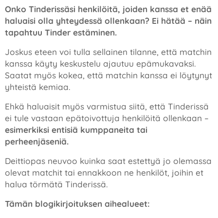
Onko Tinderissäsi henkilöitä, joiden kanssa et enää
haluaisi olla yhteydessä ollenkaan? Ei hätää – näin
tapahtuu Tinder estäminen.
Joskus eteen voi tulla sellainen tilanne, että matchin
kanssa käyty keskustelu ajautuu epämukavaksi.
Saatat myös kokea, että matchin kanssa ei löytynyt
yhteistä kemiaa.
Ehkä haluaisit myös varmistua siitä, että Tinderissä
ei tule vastaan epätoivottuja henkilöitä ollenkaan –
esimerkiksi entisiä kumppaneita tai
perheenjäseniä.
Deittiopas neuvoo kuinka saat estettyä jo olemassa
olevat matchit tai ennakkoon ne henkilöt, joihin et
halua törmätä Tinderissä.
Tämän blogikirjoituksen aihealueet: