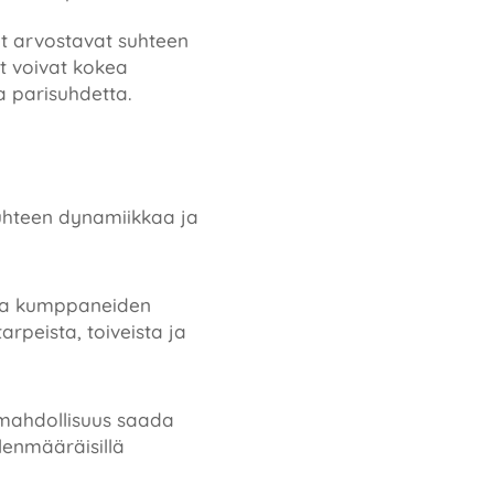
et arvostavat suhteen
t voivat kokea
a parisuhdetta.
suhteen dynamiikkaa ja
utta kumppaneiden
arpeista, toiveista ja
mahdollisuus saada
ylenmääräisillä