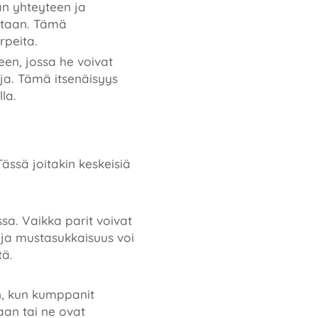
än yhteyteen ja
staan. Tämä
rpeita.
een, jossa he voivat
oja. Tämä itsenäisyys
la.
ässä joitakin keskeisiä
sa. Vaikka parit voivat
, ja mustasukkaisuus voi
tä.
in, kun kumppanit
aan tai ne ovat