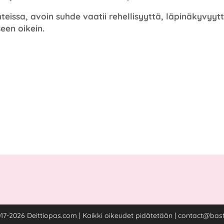
hteissa, avoin suhde vaatii rehellisyyttä, läpinäkyvyy
een oikein.
17-2026 Deittiopas.com | Kaikki oikeudet pidätetään | contact@bastis