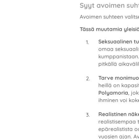
Syyt avoimen suh
Avoimen suhteen valitse
Tässä muutamia yleisiä
Seksuaalinen t
omaa seksuaalisu
kumppanistaan. 
pitkällä aikavälil
Tarve monimuoto
heillä on kapas
Polyamoria
, jo
ihminen voi kok
Realistinen näk
realistisempaa 
epärealistista o
vuosien ajan. Av