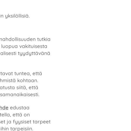
yksilöllisiä.
 mahdollisuuden tutkia
e luopua vakituisesta
lisesti tyydyttävänä
tavat tuntea, että
ihmistä kohtaan.
usta siitä, että
samanaikaisesti.
uhde
edustaa
ella, että on
et ja fyysiset tarpeet
in tarpeisiin.