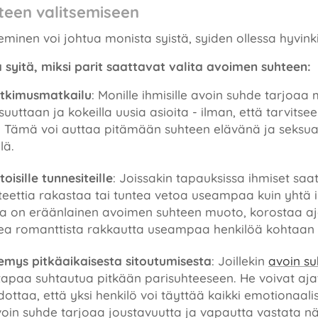
teen valitsemiseen
minen voi johtua monista syistä, syiden ollessa hyvinkin 
 syitä, miksi parit saattavat valita avoimen suhteen:
utkimusmatkailu
: Monille ihmisille avoin suhde tarjoaa
uttaan ja kokeilla uusia asioita - ilman, että tarvitse
Tämä voi auttaa pitämään suhteen elävänä ja seksuaa
lä.
isille tunnesiteille
: Joissakin tapauksissa ihmiset saat
iteettia rakastaa tai tuntea vetoa useampaa kuin yhtä 
ka on eräänlainen avoimen suhteen muoto, korostaa ajat
ea romanttista rakkautta useampaa henkilöä kohtaan 
emys pitkäaikaisesta sitoutumisesta
: Joillekin
avoin s
tapaa suhtautua pitkään parisuhteeseen. He voivat ajat
dottaa, että yksi henkilö voi täyttää kaikki emotionaalis
oin suhde tarjoaa joustavuutta ja vapautta vastata näih