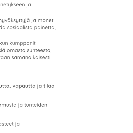
enetykseen ja
e hyväksyttyjä ja monet
a sosiaalista painetta,
, kun kumppanit
ksiä omasta suhteesta,
htaan samanaikaisesti.
tta, vapautta ja tilaa
tamusta ja tunteiden
asteet ja