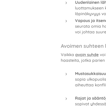
Uudenlainen lä
luottamukseen k
läpinäkyvyys vo
Vapaus ja itsen
seurata omia ha
voi johtaa suur
Avoimen suhteen h
Vaikka
avoin suhde
voi
haasteita, jotka parie
Mustasukkaisuu
sopia ulkopuolis
aiheuttaa konfli
Rajat ja säänt
sopivat yhdessä 