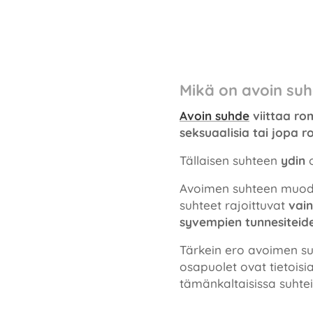
Mikä on avoin su
Avoin suhde
viittaa ro
seksuaalisia tai jopa 
Tällaisen suhteen
ydin
Avoimen suhteen muodot 
suhteet rajoittuvat
vai
syvempien tunnesiteid
Tärkein ero avoimen suh
osapuolet ovat tietoisi
tämänkaltaisissa suhtei