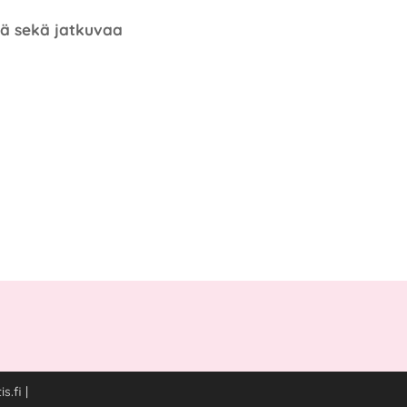
ttä sekä jatkuvaa
.fi |