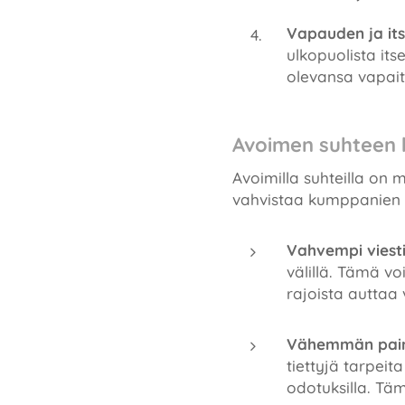
Vapauden ja it
ulkopuolista it
olevansa vapait
Avoimen suhteen 
Avoimilla suhteilla on
vahvistaa kumppanien v
Vahvempi viest
välillä. Tämä vo
rajoista auttaa
Vähemmän paine
tiettyjä tarpeit
odotuksilla. Tä