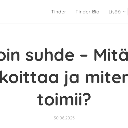
Tinder
Tinder Bio
Lisää
oin suhde – Mitä
koittaa ja mite
toimii?
30.06.2025