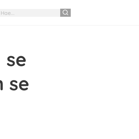
 se
n se