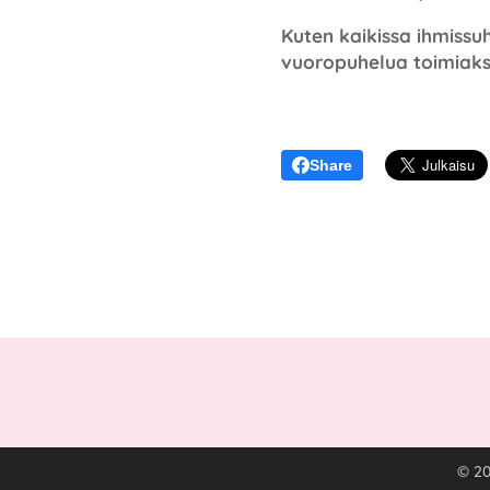
Kuten kaikissa ihmissu
vuoropuhelua toimiaks
Share
© 20