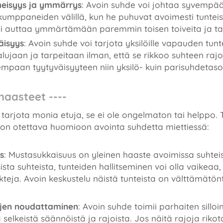
heisyys ja ymmärrys
: Avoin suhde voi johtaa syvempä
umppaneiden välillä, kun he puhuvat avoimesti tuntei
i auttaa ymmärtämään paremmin toisen toiveita ja ta
äisyys
: Avoin suhde voi tarjota yksilöille vapauden tunt
lujaan ja tarpeitaan ilman, että se rikkoo suhteen raj
empaan tyytyväisyyteen niin yksilö- kuin parisuhdetasol
aasteet ----
 tarjota monia etuja, se ei ole ongelmaton tai helppo. T
n on otettava huomioon avointa suhdetta miettiessä:
s
: Mustasukkaisuus on yleinen haaste avoimissa suhteis
ista suhteista, tunteiden hallitseminen voi olla vaikeaa
kteja. Avoin keskustelu näistä tunteista on välttämätön
öjen noudattaminen
: Avoin suhde toimii parhaiten sillo
selkeistä säännöistä ja rajoista. Jos näitä rajoja rikot