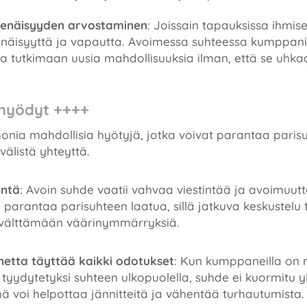
senäisyyden arvostaminen
: Joissain tapauksissa ihmis
senäisyyttä ja vapautta. Avoimessa suhteessa kumppani
a tutkimaan uusia mahdollisuuksia ilman, että se uhka
hyödyt ++++
 monia mahdollisia hyötyjä, jotka voivat parantaa pari
älistä yhteyttä.
intä
: Avoin suhde vaatii vahvaa viestintää ja avoimu
i parantaa parisuhteen laatua, sillä jatkuva keskustelu t
 välttämään väärinymmärryksiä.
tta täyttää kaikki odotukset
: Kun kumppaneilla on 
a tyydytetyksi suhteen ulkopuolella, suhde ei kuormitu 
mä voi helpottaa jännitteitä ja vähentää turhautumista.