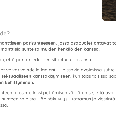
hde?
manttiseen parisuhteeseen, jossa osapuolet antavat toi
romanttisia suhteita muiden henkilöiden kanssa.
on, että pari on edelleen sitoutunut toisiinsa.
voivat vaihdella laajasti – joissakin avoimissa suhtei
n seksuaaliseen kanssakäymiseen
, kun taas toisissa s
en kehittyminen.
teen ja esimerkiksi pettämisen välillä on se, että avo
a suhteen rajoista. Läpinäkyvyys, luottamus ja viestin
ssa.