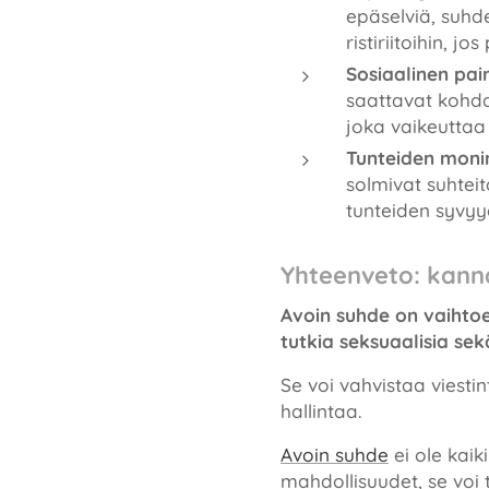
epäselviä, suhd
ristiriitoihin, j
Sosiaalinen pai
saattavat kohda
joka vaikeuttaa 
Tunteiden moni
solmivat suhtei
tunteiden syvyyd
Yhteenveto: kann
Avoin suhde on vaihtoe
tutkia seksuaalisia se
Se voi vahvistaa viesti
hallintaa.
Avoin suhde
ei ole kaik
mahdollisuudet, se voi