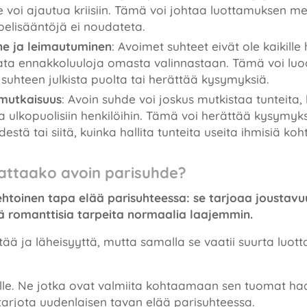
e voi ajautua kriisiin. Tämä voi johtaa luottamuksen m
os pelisääntöjä ei noudateta.
ne ja leimautuminen
: Avoimet suhteet eivät ole kaikill
ta ennakkoluuloja omasta valinnastaan. Tämä voi luod
suhteen julkista puolta tai herättää kysymyksiä.
mutkaisuus
: Avoin suhde voi joskus mutkistaa tunteita
ta ulkopuolisiin henkilöihin. Tämä voi herättää kysymy
estä tai siitä, kuinka hallita tunteita useita ihmisiä ko
attaako avoin parisuhde?
htoinen tapa elää parisuhteessa: se tarjoaa joustavuu
kä romanttisia tarpeita normaalia laajemmin.
ntää ja läheisyyttä, mutta samalla se vaatii suurta luot
ille. Ne jotka ovat valmiita kohtaamaan sen tuomat ha
 tarjota uudenlaisen tavan elää parisuhteessa.