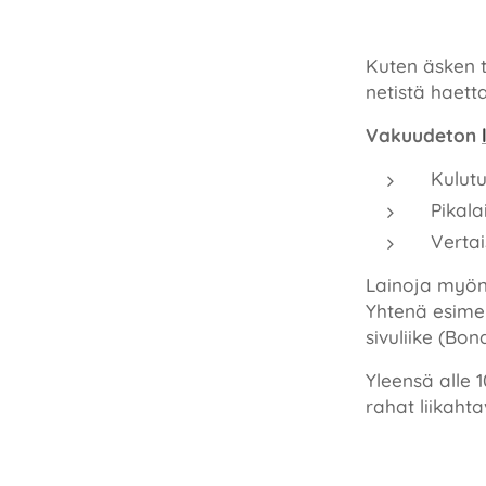
Kuten äsken t
netistä haetta
Vakuudeton
Kulutu
Pikala
Vertai
Lainoja myön
Yhtenä esime
sivuliike (Bon
Yleensä alle 
rahat liikah