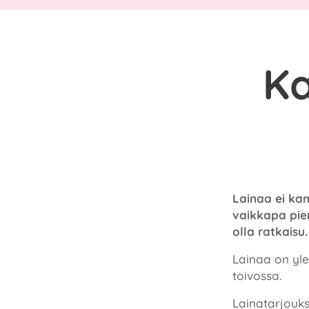
Ka
Lainaa ei kan
vaikkapa pi
olla ratkaisu
Lainaa on yl
toivossa.
Lainatarjouks