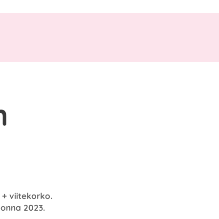
n
+ viitekorko.
uonna 2023.