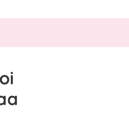
oi
aa