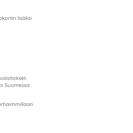
ortin lisäksi
slaitokset.
 on Suomessa
Parhaimmillaan