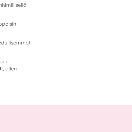
himillisellä
ppoisin
edullisemmat
isen
, ollen