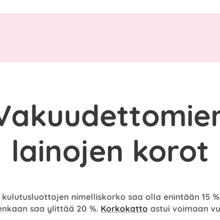
Vakuudettomie
lainojen korot
ulutusluottojen nimelliskorko saa olla enintään 15 % 
tenkaan saa ylittää 20 %.
Korkokatto
astui voimaan v