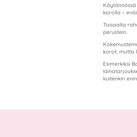
Käytännössä t
korolla – enä
Toisaalta rah
perustein.
Kokemuste
korot, mutta
Esimerkiksi B
lainatarjouks
kuitenkin eni