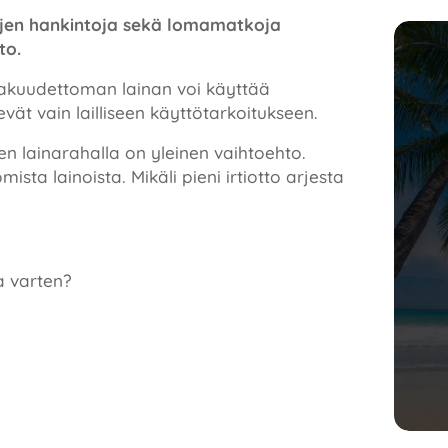
rjen hankintoja sekä lomamatkoja
hto.
Vakuudettoman lainan voi käyttää
ät vain lailliseen käyttötarkoitukseen.
 lainarahalla on yleinen vaihtoehto.
ta lainoista. Mikäli pieni irtiotto arjesta
a varten?