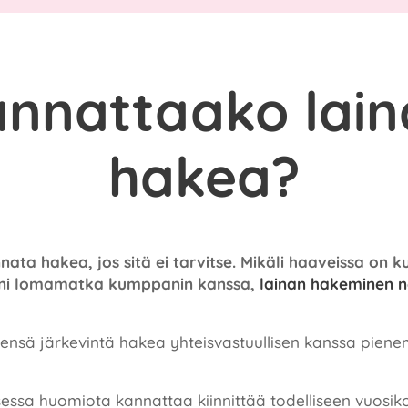
nnattaako lai
hakea?
nata hakea, jos sitä ei tarvitse. Mikäli haaveissa on k
eni lomamatka kumppanin kanssa,
lainan hakeminen n
.
eensä järkevintä hakea yhteisvastuullisen kanssa pie
essa huomiota kannattaa kiinnittää todelliseen vuosik