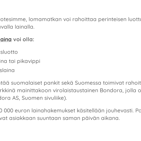
otesimme, lomamatkan voi rahoittaa perinteisen luottok
valla lainalla.
laina
voi olla:
sluotto
ina tai pikavippi
slaina
tää suomalaiset pankit sekä Suomessa toimivat rahoitu
rkkinä mainittakoon virolaistaustainen Bondora, jolla
dora AS, Suomen sivuliike).
10 000 euron lainahakemukset käsitellään jouhevasti. 
tavat asiakkaan suuntaan saman päivän aikana.