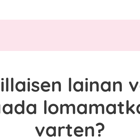
illaisen lainan v
aada lomamatk
varten?