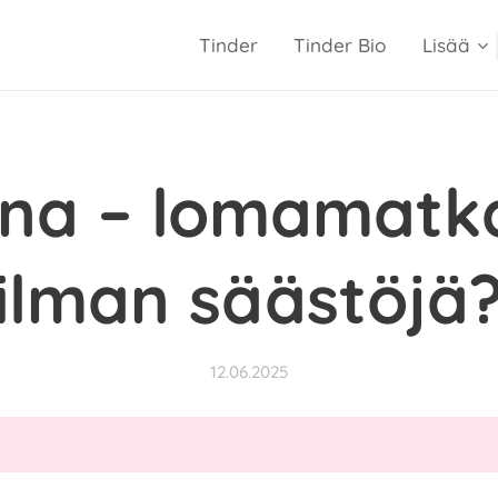
Tinder
Tinder Bio
Lisää
ina – lomamatka
ilman säästöjä
12.06.2025