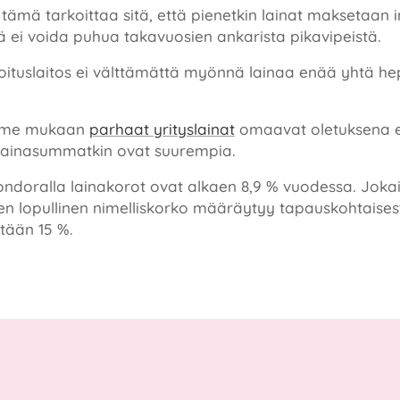
ämä tarkoittaa sitä, että pienetkin lainat maksetaan in
ä ei voida puhua takavuosien ankarista pikavipeistä.
oituslaitos ei välttämättä myönnä lainaa enää yhtä he
mme mukaan
parhaat yrityslainat
omaavat oletuksena 
 lainasummatkin ovat suurempia.
ondoralla lainakorot ovat alkaen 8,9 % vuodessa. Joka
en lopullinen nimelliskorko määräytyy tapauskohtaisesti
ntään 15 %.