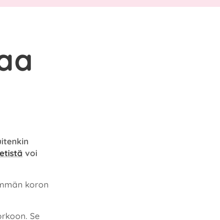
naa
uitenkin
etistä
voi
nemmän koron
orkoon. Se