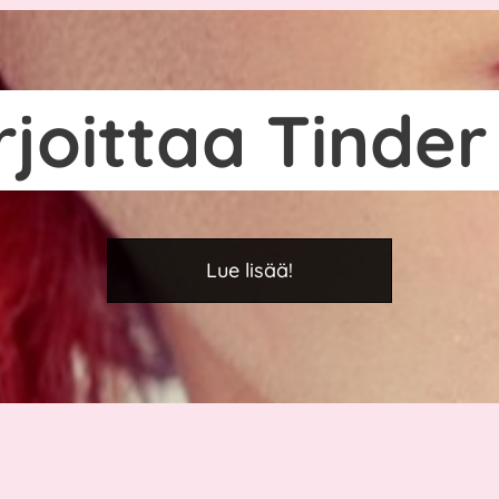
rjoittaa Tinde
Lue lisää!