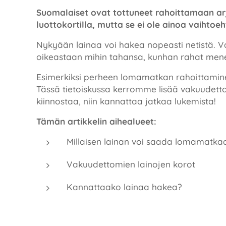
Suomalaiset ovat tottuneet rahoittamaan a
luottokortilla, mutta se ei ole ainoa vaihtoe
Nykyään lainaa voi hakea nopeasti netistä. 
oikeastaan mihin tahansa, kunhan rahat menev
Esimerkiksi perheen lomamatkan rahoittaminen
Tässä tietoiskussa kerromme lisää vakuudettomis
kiinnostaa, niin kannattaa jatkaa lukemista!
Tämän artikkelin aihealueet:
Millaisen lainan voi saada lomamatka
Vakuudettomien lainojen korot
Kannattaako lainaa hakea?