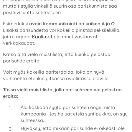
mutta tietyllä vinkeillä suurin osa pariskunnista saa
positiivisuutta suhteeseen.
Esimerkiksi
avoin kommunikointi on kaiken A ja O.
Lisäksi parisuhdetta voi kokeilla piristää seksileluilla,
joita tarjoaa
Kaalimato
ja muut vastaavat
verkkokaupat.
Katso alta vielä muistilista, että kuinka pelastaa
parisuhde erolta.
Voit myös kokeilla pariterapiaa, joka on hyvä
vaihtoehto etenkin pitkässä avioliitossa eläville.
Tässä vielä muistilista, jolla parisuhteen voi pelastaa
erolta:
Älä koskaan syytä parisuhteen ongelmista
kumppania - jos haluat etsiä syntipukkia, on syy
suhteessa.
Hyväksy, että mikään parisuhde ei oikeasti ole