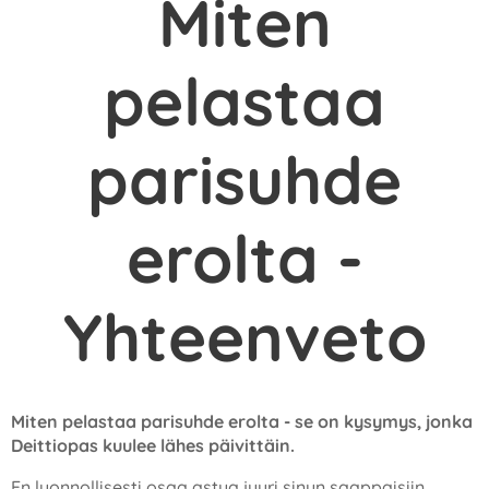
Miten
pelastaa
parisuhde
erolta -
Yhteenveto
Miten pelastaa parisuhde erolta - se on kysymys, jonka
Deittiopas kuulee lähes päivittäin.
En luonnollisesti osaa astua juuri sinun saappaisiin,