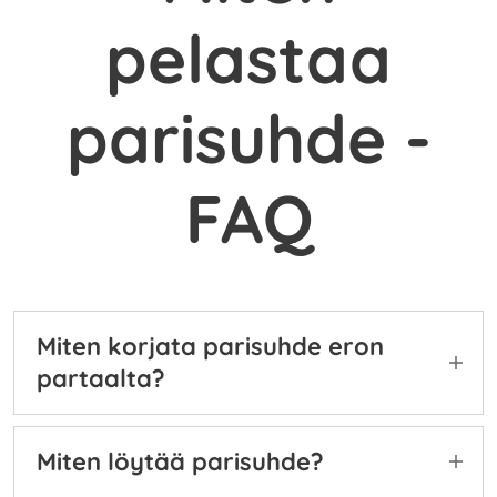
pelastaa
parisuhde -
FAQ
Miten korjata parisuhde eron
partaalta?
Kaikki lähtee liikkeelle siitä, ettet syytä
kumppania ongelmista - ongelmien taustalla on
Miten löytää parisuhde?
parisuhde, ei suhteen toinen osapuoli.