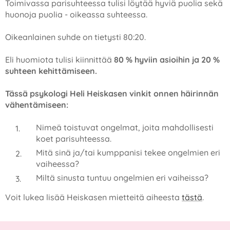
Toimivassa parisuhteessa tulisi löytää hyviä puolia sekä
huonoja puolia - oikeassa suhteessa.
Oikeanlainen suhde on tietysti 80:20.
Eli huomiota tulisi kiinnittää
80 % hyviin asioihin ja 20 %
suhteen kehittämiseen.
Tässä psykologi Heli Heiskasen vinkit onnen häirinnän
vähentämiseen:
Nimeä toistuvat ongelmat, joita mahdollisesti
koet parisuhteessa.
Mitä sinä ja/tai kumppanisi tekee ongelmien eri
vaiheessa?
Miltä sinusta tuntuu ongelmien eri vaiheissa?
Voit lukea lisää Heiskasen mietteitä aiheesta
tästä
.