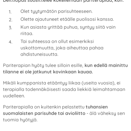
Deittiopas suosittelee kokeilemaan pariterapiaa, kun:
Olet tyytymätön parisuhteeseen.
Olette ajautuneet etäälle puolisosi kanssa.
Kun asiasta yrittää puhua, syntyy siitä vain
riitaa.
Tai suhteessa on ollut esimerkiksi
uskottomuutta, joka aiheuttaa pahaa
ahdistuneisuutta.
Pariterapian hyöty tulee silloin esille,
kun edellä mainittu
tilanne ei ole jatkunut kovinkaan kauaa.
Mikäli kumppanista etääntyy liikaa (useita vuosia), ei
terapialla todennäköisesti saada liekkiä leimahtamaan
uudelleen.
Pariterapialla on kuitenkin pelastettu
tuhansien
suomalaisten parisuhde tai avioliitto
- älä väheksy sen
tuomia hyötyjä.