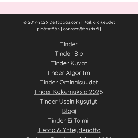
3. Riitoja on paljon, etenkin tästä aiheesta
puhuttaessa.
© 2017-2026 Deittiopas.com | Kaikki oikeudet
TAI
pidätetään | contact@bastis.fi |
4. Kun suhteessa on ollut uskottomuutta tai
jokin muu "traumatisoiva" tapahtuma, mikä
Tinder
aiheuttaa ahdistuneisuutta ja jopa masennusta.
Tinder Bio
Pariterapiaan kannattaa hakeutua nopeasti,
Tinder Kuvat
jotta parisuhteen ongelmat voisi vielä korjata.
Tinder Algoritmi
Jos ongelmat ovat jatkuneet vuosia, ei
Tinder Ominaisuudet
pariterapia todennäköisesti enää auta.
Tinder Kokemuksia 202
6
Tinder Usein Kysytyt
Blogi
Tinder Ei Toimi
Tietoa & Yhteydenotto