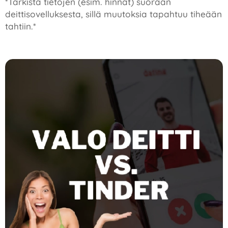
*Tarkista tietojen (esim. hinnat) suoraan
deittisovelluksesta, sillä muutoksia tapahtuu tiheään
tahtiin.*