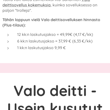
deittisovellus kokemuksia
, kuinka sovelluksessa on
paljon "trolleja".
Tähän loppuun vielä Valo deittisovelluksen hinnasto
(Plus-tilaus):
12 kk:n laskutusjakso = 49,99€ (4,17 €/kk)
6 kk:n laskutusjakso = 37,99 € (6,33 €/kk)
1 kk:n laskutusjakso 9,99 €
Valo deitti -
Usein kysytyt