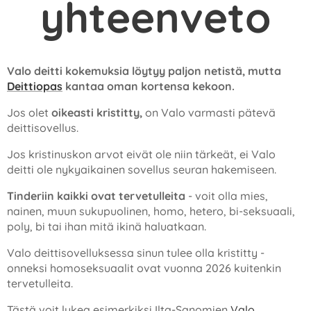
yhteenveto
Valo deitti kokemuksia löytyy paljon netistä, mutta
Deittiopas
kantaa oman kortensa kekoon.
Jos olet
oikeasti kristitty,
on Valo varmasti pätevä
deittisovellus.
Jos kristinuskon arvot eivät ole niin tärkeät, ei Valo
deitti ole nykyaikainen sovellus seuran hakemiseen.
Tinderiin kaikki ovat tervetulleita
- voit olla mies,
nainen, muun sukupuolinen, homo, hetero, bi-seksuaali,
poly, bi tai ihan mitä ikinä haluatkaan.
Valo deittisovelluksessa sinun tulee olla kristitty -
onneksi homoseksuaalit ovat vuonna 2026 kuitenkin
tervetulleita.
Tästä voit lukea esimerkiksi Ilta-Sanomien
Valo