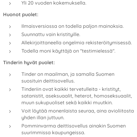
Yli 20 vuoden kokemuksella.
Huonot puolet:
Ilmaisversiossa on todella paljon mainoksia.
Suunnattu vain kristityille.
Allekirjoittaneella ongelmia rekisteröitymisessä.
Todella moni käyttäjä on "testimielessä".
Tinderin hyvät puolet:
Tinder on maailman, ja samalla Suomen
suosituin deittisovellus.
Tinderiin ovat kaikki tervetulleita - kristityt,
satanistit, aseksuaalit, heterot, homoseksuaalit,
muun sukupuoliset sekä kaikki muutkin.
Voit löytää monenlaista seuraa, aina avioliitosta
yhden illan juttuun.
Pomminvarma deittisovellus ainakin Suomen
suurimmissa kaupungeissa.