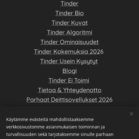
Tinder
Tinder Bio
Tinder Kuvat
Tinder Algoritmi
Tinder Ominaisuudet
Tinder Kokemuksia 202
6
Tinder Usein Kysytyt
Blogi
Tinder Ei Toimi
Tietoa & Yhteydenotto
Parhaat Deittisovellukset 202
6
Deittiopas on ilmainen opas deittisovellusten saloihin - Luo hyvä
Käytämme evästeitä mahdollistaaksemme
Tinder profiili, ja löydä elämäsi rakkaus!
verkkosivustomme asianmukaisen toiminnan ja
turvallisuuden sekä tarjotaksemme sinulle parhaan
+18 vuotiaille -- Voidaan esittää kumppanuusmainontaa --