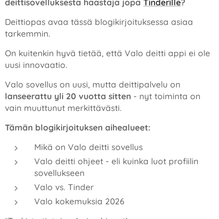
deittisovelluksesta haastaja jopa
Tinderille
?
Deittiopas avaa tässä blogikirjoituksessa asiaa
tarkemmin.
On kuitenkin hyvä tietää, että Valo deitti appi ei ole
uusi innovaatio.
Valo sovellus on uusi, mutta deittipalvelu on
lanseerattu yli 20 vuotta sitten
- nyt toiminta on
vain muuttunut merkittävästi.
Tämän blogikirjoituksen aihealueet:
Mikä on Valo deitti sovellus
Valo deitti ohjeet - eli kuinka luot profiilin
sovellukseen
Valo vs. Tinder
Valo kokemuksia 2026