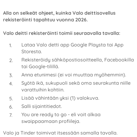
Alla on selkeät ohjeet, kuinka Valo deittisovellus
rekisteröinti tapahtuu vuonna 2026.
Valo deitti rekisteröinti toimii seuraavalla tavalla:
Lataa Valo detti app Google Playsta tai App
Storesta.
Rekisteröidy sähköpostiosoitteella, Facebookilla
tai Google-tilillä.
Anna etunimesi (ei voi muuttaa myöhemmin).
Syötä ikä, sukupuoli sekä oma seurakunta niille
varattuihin kohtiin.
Lisää vähintään yksi (1) valokuva.
Salli sijaintitiedot.
You are ready to go - eli voit alkaa
swaippaamaan profiileja.
Valo ja Tinder toimivat itsessään samalla tavalla.