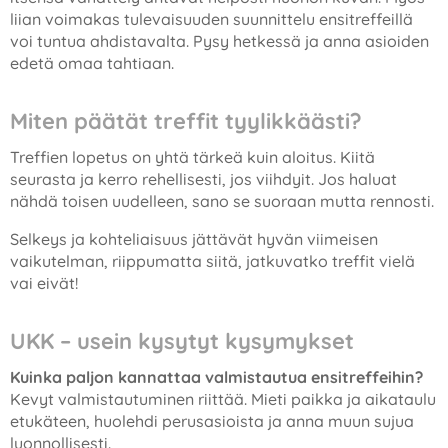
liian voimakas tulevaisuuden suunnittelu ensitreffeillä
voi tuntua ahdistavalta. Pysy hetkessä ja anna asioiden
edetä omaa tahtiaan.
Miten päätät treffit tyylikkäästi?
Treffien lopetus on yhtä tärkeä kuin aloitus. Kiitä
seurasta ja kerro rehellisesti, jos viihdyit. Jos haluat
nähdä toisen uudelleen, sano se suoraan mutta rennosti.
Selkeys ja kohteliaisuus jättävät hyvän viimeisen
vaikutelman, riippumatta siitä, jatkuvatko treffit vielä
vai eivät!
UKK – usein kysytyt kysymykset
Kuinka paljon kannattaa valmistautua ensitreffeihin?
Kevyt valmistautuminen riittää. Mieti paikka ja aikataulu
etukäteen, huolehdi perusasioista ja anna muun sujua
luonnollisesti.