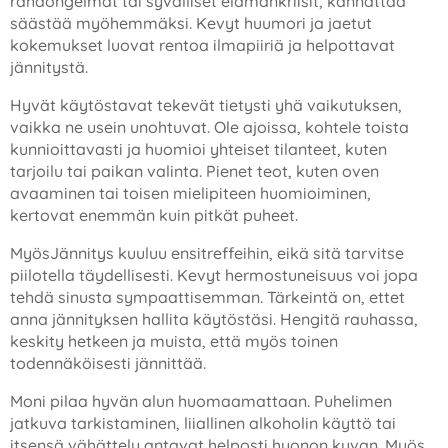
rahaongelmat tai syvälliset elämänkriisit, kannattaa
säästää myöhemmäksi. Kevyt huumori ja jaetut
kokemukset luovat rentoa ilmapiiriä ja helpottavat
jännitystä.
Hyvät käytöstavat tekevät tietysti yhä vaikutuksen,
vaikka ne usein unohtuvat. Ole ajoissa, kohtele toista
kunnioittavasti ja huomioi yhteiset tilanteet, kuten
tarjoilu tai paikan valinta. Pienet teot, kuten oven
avaaminen tai toisen mielipiteen huomioiminen,
kertovat enemmän kuin pitkät puheet.
MyösJännitys kuuluu ensitreffeihin, eikä sitä tarvitse
piilotella täydellisesti. Kevyt hermostuneisuus voi jopa
tehdä sinusta sympaattisemman. Tärkeintä on, ettet
anna jännityksen hallita käytöstäsi. Hengitä rauhassa,
keskity hetkeen ja muista, että myös toinen
todennäköisesti jännittää.
Moni pilaa hyvän alun huomaamattaan. Puhelimen
jatkuva tarkistaminen, liiallinen alkoholin käyttö tai
itsensä vähättely antavat helposti huonon kuvan. Myös