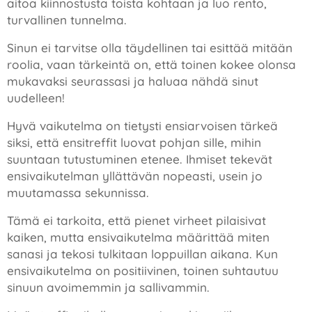
aitoa kiinnostusta toista kohtaan ja luo rento,
turvallinen tunnelma.
Sinun ei tarvitse olla täydellinen tai esittää mitään
roolia, vaan tärkeintä on, että toinen kokee olonsa
mukavaksi seurassasi ja haluaa nähdä sinut
uudelleen!
Hyvä vaikutelma on tietysti ensiarvoisen tärkeä
siksi, että ensitreffit luovat pohjan sille, mihin
suuntaan tutustuminen etenee. Ihmiset tekevät
ensivaikutelman yllättävän nopeasti, usein jo
muutamassa sekunnissa.
Tämä ei tarkoita, että pienet virheet pilaisivat
kaiken, mutta ensivaikutelma määrittää miten
sanasi ja tekosi tulkitaan loppuillan aikana. Kun
ensivaikutelma on positiivinen, toinen suhtautuu
sinuun avoimemmin ja sallivammin.