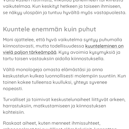
vaikutelmaa. Kun keskityt hetkeen ja toiseen ihmiseen,
se näkyy ulospäin ja tuntuu hyvältä myös vastapuolesta.
Kuuntele enemmän kuin puhut
Moni ajattelee, että hyvä vaikutelma syntyy puhumalla
kiinnostavasti, mutta todellisuudessa
kuunteleminen on
vielä paljon tärkeämpää
. Kysy avoimia kysymyksiä ja
tartu toisen vastauksiin aidolla kiinnostuksella.
Vältä monologeja omasta elämästäsi ja anna
keskustelun kulkea luonnollisesti molempiin suuntiin. Kun
toinen kokee tulleensa kuulluksi, yhteys syvenee
nopeasti.
Turvalliset ja toimivat keskustelunaiheet liittyvät arkeen,
harrastuksiin, matkustamiseen ja kiinnostuksen
kohteisiin.
Raskaat aiheet, kuten menneet ihmissuhteet,