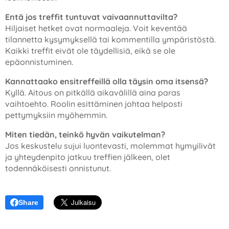
Entä jos treffit tuntuvat vaivaannuttavilta?
Hiljaiset hetket ovat normaaleja. Voit keventää
tilannetta kysymyksellä tai kommentilla ympäristöstä.
Kaikki treffit eivät ole täydellisiä, eikä se ole
epäonnistuminen.
Kannattaako ensitreffeillä olla täysin oma itsensä?
Kyllä. Aitous on pitkällä aikavälillä aina paras
vaihtoehto. Roolin esittäminen johtaa helposti
pettymyksiin myöhemmin.
Miten tiedän, teinkö hyvän vaikutelman?
Jos keskustelu sujui luontevasti, molemmat hymyilivät
ja yhteydenpito jatkuu treffien jälkeen, olet
todennäköisesti onnistunut.
Share