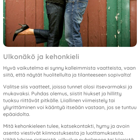
Ulkonäkö ja kehonkieli
Hyvä vaikutelma ei synny kalleimmista vaatteista, vaan
siitä, että näytät huolitellulta ja tilanteeseen sopivalta!
Valitse siis vaatteet, joissa tunnet olosi itsevarmaksi ja
mukavaksi. Puhdas olemus, siistit hiukset ja hillitty
tuoksu riittävät pitkälle. Liiallinen viimeistely tai
yliyrittäminen voi kääntyä itseään vastaan, jos se tuntuu
epäaidolta.
Mitä kehonkieleen tulee, katsekontakti, hymy ja avoin
asento viestivät kiinnostuksesta ja luottamuksesta.
Vältä käsien ristimistä, vilkuilua puhelimeen tai kiireistä