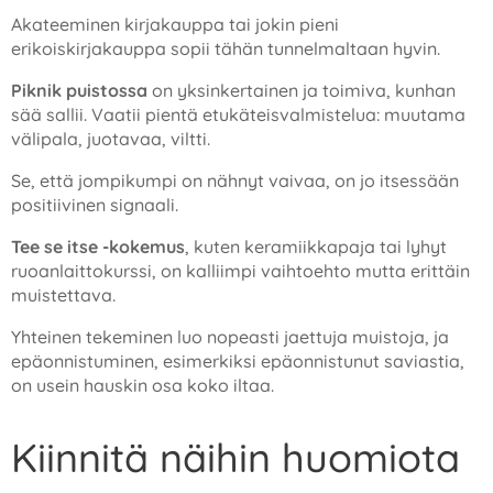
Akateeminen kirjakauppa tai jokin pieni
erikoiskirjakauppa sopii tähän tunnelmaltaan hyvin.
Piknik puistossa
on yksinkertainen ja toimiva, kunhan
sää sallii. Vaatii pientä etukäteisvalmistelua: muutama
välipala, juotavaa, viltti.
Se, että jompikumpi on nähnyt vaivaa, on jo itsessään
positiivinen signaali.
Tee se itse -kokemus
, kuten keramiikkapaja tai lyhyt
ruoanlaittokurssi, on kalliimpi vaihtoehto mutta erittäin
muistettava.
Yhteinen tekeminen luo nopeasti jaettuja muistoja, ja
epäonnistuminen, esimerkiksi epäonnistunut saviastia,
on usein hauskin osa koko iltaa.
Kiinnitä näihin huomiota