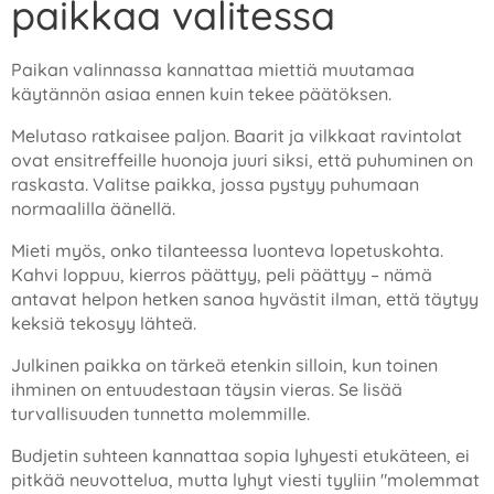
paikkaa valitessa
Paikan valinnassa kannattaa miettiä muutamaa
käytännön asiaa ennen kuin tekee päätöksen.
Melutaso ratkaisee paljon. Baarit ja vilkkaat ravintolat
ovat ensitreffeille huonoja juuri siksi, että puhuminen on
raskasta. Valitse paikka, jossa pystyy puhumaan
normaalilla äänellä.
Mieti myös, onko tilanteessa luonteva lopetuskohta.
Kahvi loppuu, kierros päättyy, peli päättyy – nämä
antavat helpon hetken sanoa hyvästit ilman, että täytyy
keksiä tekosyy lähteä.
Julkinen paikka on tärkeä etenkin silloin, kun toinen
ihminen on entuudestaan täysin vieras. Se lisää
turvallisuuden tunnetta molemmille.
Budjetin suhteen kannattaa sopia lyhyesti etukäteen, ei
pitkää neuvottelua, mutta lyhyt viesti tyyliin "molemmat