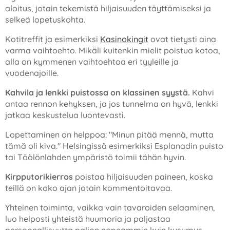
aloitus, jotain tekemistä hiljaisuuden täyttämiseksi ja
selkeä lopetuskohta.
Kotitreffit ja esimerkiksi
Kasinokingit
ovat tietysti aina
varma vaihtoehto. Mikäli kuitenkin mielit poistua kotoa,
alla on kymmenen vaihtoehtoa eri tyyleille ja
vuodenajoille.
Kahvila ja lenkki puistossa on klassinen syystä.
Kahvi
antaa rennon kehyksen, ja jos tunnelma on hyvä, lenkki
jatkaa keskustelua luontevasti.
Lopettaminen on helppoa: "Minun pitää mennä, mutta
tämä oli kiva." Helsingissä esimerkiksi Esplanadin puisto
tai Töölönlahden ympäristö toimii tähän hyvin.
Kirpputorikierros
poistaa hiljaisuuden paineen, koska
teillä on koko ajan jotain kommentoitavaa.
Yhteinen toiminta, vaikka vain tavaroiden selaaminen,
luo helposti yhteistä huumoria ja paljastaa
persoonallisuutta paljon nopeammin kuin kysymys-