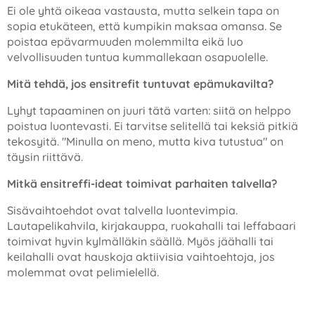
Ei ole yhtä oikeaa vastausta, mutta selkein tapa on
sopia etukäteen, että kumpikin maksaa omansa. Se
poistaa epävarmuuden molemmilta eikä luo
velvollisuuden tuntua kummallekaan osapuolelle.
Mitä tehdä, jos ensitrefit tuntuvat epämukavilta?
Lyhyt tapaaminen on juuri tätä varten: siitä on helppo
poistua luontevasti. Ei tarvitse selitellä tai keksiä pitkiä
tekosyitä. "Minulla on meno, mutta kiva tutustua" on
täysin riittävä.
Mitkä ensitreffi-ideat toimivat parhaiten talvella?
Sisävaihtoehdot ovat talvella luontevimpia.
Lautapelikahvila, kirjakauppa, ruokahalli tai leffabaari
toimivat hyvin kylmälläkin säällä. Myös jäähalli tai
keilahalli ovat hauskoja aktiivisia vaihtoehtoja, jos
molemmat ovat pelimielellä.