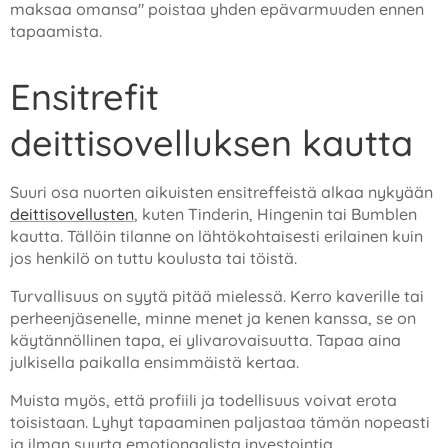
maksaa omansa" poistaa yhden epävarmuuden ennen
tapaamista.
Ensitrefit
deittisovelluksen kautta
Suuri osa nuorten aikuisten ensitreffeistä alkaa nykyään
deittisovellusten
, kuten Tinderin, Hingenin tai Bumblen
kautta. Tällöin tilanne on lähtökohtaisesti erilainen kuin
jos henkilö on tuttu koulusta tai töistä.
Turvallisuus on syytä pitää mielessä. Kerro kaverille tai
perheenjäsenelle, minne menet ja kenen kanssa, se on
käytännöllinen tapa, ei ylivarovaisuutta. Tapaa aina
julkisella paikalla ensimmäistä kertaa.
Muista myös, että profiili ja todellisuus voivat erota
toisistaan. Lyhyt tapaaminen paljastaa tämän nopeasti
ja ilman suurta emotionaalista investointia.