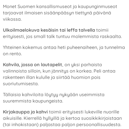
Monet Suomen kansallismuseot ja kaupunginmuseot
tarjoavat ilmaisen sisäänpääsyn tiettynä päivänä
viikossa.
Ulkoilmaelokuva kesäisin tai leffa talvella
toimii
erityisesti, jos small talk tuntuu molemmista raskaalta.
Yhteinen kokemus antaa heti puheenaiheen, ja tunnelma
on rento.
Kahvila, jossa on lautapelit
, on yksi parhaista
valinnoista silloin, kun jännitys on korkea. Peli antaa
rakenteen illan kululle ja siirtää huomion pois
suoriutumisesta.
Tällaisia kahviloita löytyy nykyään useimmista
suuremmista kaupungeista.
Kirjakauppa ja kahvi
toimii erityisesti lukeville nuorille
aikuisille. Kierrellä hyllyillä ja kertoa suosikkikirjoistaan
(tai inhokistaan) paljastaa paljon persoonallisuudesta.