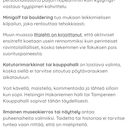
vastaus-tyyppinen kahvittelu.
Minigolf tai bouldering
tuo mukaan leikkimielisen
kilpailun, joka rentouttaa tehokkaasti.
Muun muassa
Iltalehti on kirjoittanut
, että aktiiviset
ensitrefit koetaan usein rennommiksi kuin perinteiset
ravintolaillalliset, koska tekeminen vie fokuksen pois
suorituspaineesta.
Katutorimarkkinat tai kauppahalli
on loistava valinta,
koska siellä ei tarvitse sitoutua pöytävarauksen
aikatauluun.
Voit kävellä, maistella, kommentoida ja lähteä silloin
kun sopii. Helsingin Hakaniemen halli tai Tampereen
Kauppahalli sopivat tähän täydellisesti.
Ilmainen museokierros tai näyttely
antaa
puheenaiheita valmiiksi. Taidetta tai historiaa ei tarvitse
tuntea vaan riittää, että on mielipiteitä.