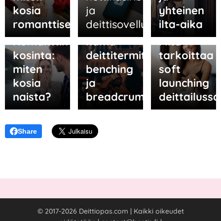
kosia
ja
yhteinen
13.05.2026
romanttisesti?
deittisovelluksissa
ilta-aika
Tunnetko
05.06.2026
06.05.2026
Romanttinen
nämä
Mitä
kosinta:
deittitermit:
tarkoittaa
miten
benching
soft
kosia
ja
launching
naista?
breadcrumbing?
deittailussa
Share
© 2017-2026 Deittiopas.com | Kaikki oikeudet