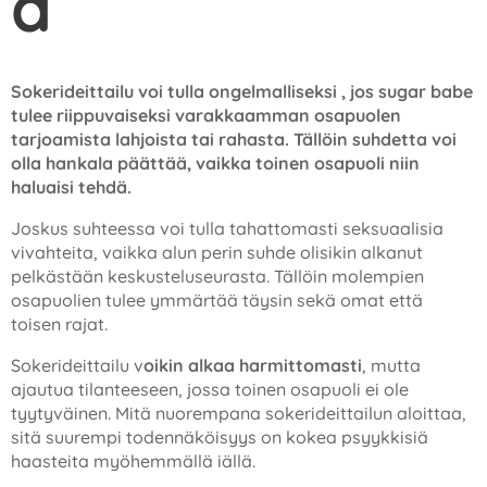
a
Sokerideittailu voi tulla ongelmalliseksi , jos sugar babe
tulee riippuvaiseksi varakkaamman osapuolen
tarjoamista lahjoista tai rahasta. Tällöin suhdetta voi
olla hankala päättää, vaikka toinen osapuoli niin
haluaisi tehdä.
Joskus suhteessa voi tulla tahattomasti seksuaalisia
vivahteita, vaikka alun perin suhde olisikin alkanut
pelkästään keskusteluseurasta. Tällöin molempien
osapuolien tulee ymmärtää täysin sekä omat että
toisen rajat.
Sokerideittailu v
oikin alkaa harmittomasti
, mutta
ajautua tilanteeseen, jossa toinen osapuoli ei ole
tyytyväinen. Mitä nuorempana sokerideittailun aloittaa,
sitä suurempi todennäköisyys on kokea psyykkisiä
haasteita myöhemmällä iällä.