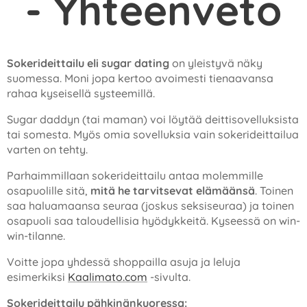
- Yhteenveto
Sokerideittailu eli sugar dating
on yleistyvä näky
suomessa. Moni jopa kertoo avoimesti tienaavansa
rahaa kyseisellä systeemillä.
Sugar daddyn (tai maman) voi löytää deittisovelluksista
tai somesta. Myös omia sovelluksia vain sokerideittailua
varten on tehty.
Parhaimmillaan sokerideittailu antaa molemmille
osapuolille sitä,
mitä he tarvitsevat elämäänsä
. Toinen
saa haluamaansa seuraa (joskus seksiseuraa) ja toinen
osapuoli saa taloudellisia hyödykkeitä. Kyseessä on win-
win-tilanne.
Voitte jopa yhdessä shoppailla asuja ja leluja
esimerkiksi
Kaalimato.com
-sivulta.
Sokerideittailu pähkinänkuoressa: