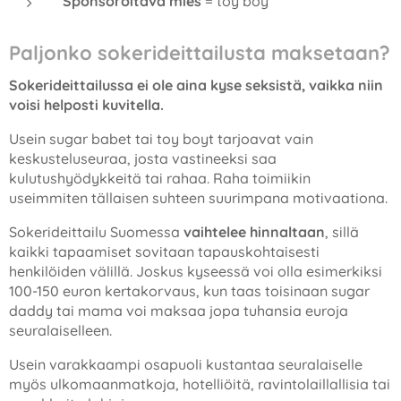
Sponsoroitava mies
= toy boy
Paljonko sokerideittailusta maksetaan?
Sokerideittailussa ei ole aina kyse seksistä, vaikka niin
voisi helposti kuvitella.
Usein sugar babet tai toy boyt tarjoavat vain
keskusteluseuraa, josta vastineeksi saa
kulutushyödykkeitä tai rahaa. Raha toimiikin
useimmiten tällaisen suhteen suurimpana motivaationa.
Sokerideittailu Suomessa
vaihtelee hinnaltaan
, sillä
kaikki tapaamiset sovitaan tapauskohtaisesti
henkilöiden välillä. Joskus kyseessä voi olla esimerkiksi
100-150 euron kertakorvaus, kun taas toisinaan sugar
daddy tai mama voi maksaa jopa tuhansia euroja
seuralaiselleen.
Usein varakkaampi osapuoli kustantaa seuralaiselle
myös ulkomaanmatkoja, hotelliöitä, ravintolaillallisia tai