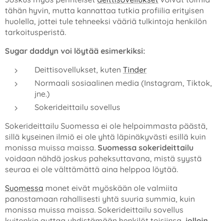
tähän hyvin, mutta kannattaa tutkia profiilia erityisen
huolella, jottei tule tehneeksi vääriä tulkintoja henkilön
tarkoitusperistä.
Sugar daddyn voi löytää esimerkiksi:
Deittisovellukset, kuten
Tinder
Normaali sosiaalinen media (Instagram, Tiktok,
jne.)
Sokerideittailu sovellus
Sokerideittailu Suomessa ei ole helpoimmasta päästä,
sillä kyseinen ilmiö ei ole yhtä läpinäkyvästi esillä kuin
monissa muissa maissa.
Suomessa sokerideittailu
voidaan nähdä joskus paheksuttavana, mistä syystä
seuraa ei ole välttämättä aina helppoa löytää.
Suomessa
monet eivät myöskään ole valmiita
panostamaan rahallisesti yhtä suuria summia, kuin
monissa muissa maissa. Sokerideittailu sovellus
kuitenkin auttaa yhdistämään henkilöt toisiinsa,
jolloin