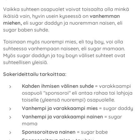
Vaikka suhteen osapuolet voivat toisaalta olla minkä
ikäisiä vain, hyvin usein kyseessä on
vanhemman
miehen,
eli sugar daddyn ja nuoremman naisen, eli
sugar baben suhde.
Toisinaan myös nuorempi mies, eli toy boy, voi olla
suhteessa vanhempaan naiseen, eli sugar mamaan.
Myös sugar daddyn ja toy boyn väliset suhteet ovat
suhteellisen yleisiä.
Sokerideittailu tarkoittaa:
Kahden ihmisen välinen suhde
= varakkaampi
osapuoli "sponsoroi" eli antaa rahaa tai lahjoja
toiselle (yleensä nuorempi) osapuolelle.
Vanhempi ja varakkaampi mies
= sugar daddy
Vanhempi ja varakkaampi nainen
= sugar
mama
Sponsoroitava nainen
= sugar babe