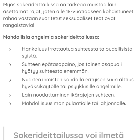
Myös sokerideittailussa on tärkeää muistaa lain
asettamat rajat, joten alle 18-vuotiaaseen kohdistuneet
rahaa vastaan suoritetut seksuaaliset teot ovat
rangaistavia!
Mahdollisia ongelmia sokerideittailussa:
Hankaluus irrottautua suhteesta taloudellisista
syistä.
Suhteen epätasapaino, jos toinen osapuoli
hyötyy suhteesta enemmän.
Nuorten ihmisten kohdalla erityisen suuri alttius
hyväksikäytölle tai psyykkisille ongelmille.
Lain noudattaminen ikärajojen suhteen.
Mahdollisuus manipulaatiolle tai lahjonnalle.
Sokerideittailussa voi ilmetä