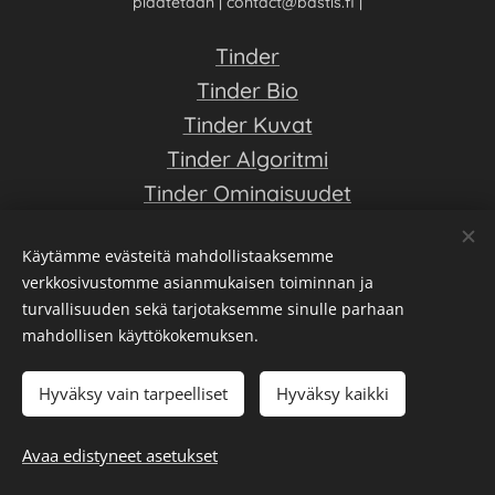
pidätetään | contact@bastis.fi |
Tinder
Tinder Bio
Tinder Kuvat
Tinder Algoritmi
Tinder Ominaisuudet
Tinder Kokemuksia 202
6
Käytämme evästeitä mahdollistaaksemme
Tinder Usein Kysytyt
verkkosivustomme asianmukaisen toiminnan ja
Blogi
turvallisuuden sekä tarjotaksemme sinulle parhaan
Tinder Ei Toimi
mahdollisen käyttökokemuksen.
Tietoa & Yhteydenotto
Hyväksy vain tarpeelliset
Hyväksy kaikki
Parhaat Deittisovellukset 202
6
Deittiopas on ilmainen opas deittisovellusten saloihin - Luo hyvä
Avaa edistyneet asetukset
Tinder profiili, ja löydä elämäsi rakkaus!