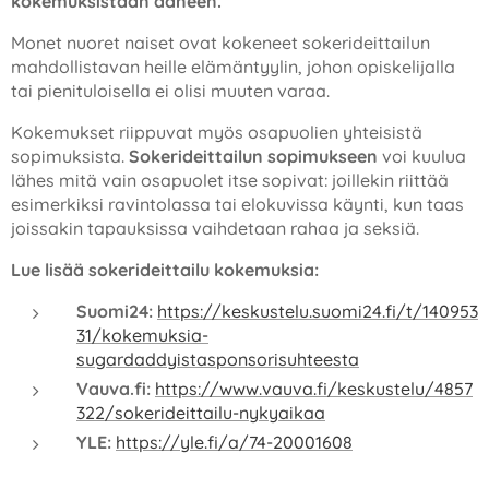
kokemuksistaan ääneen.
Monet nuoret naiset ovat kokeneet sokerideittailun
mahdollistavan heille elämäntyylin, johon opiskelijalla
tai pienituloisella ei olisi muuten varaa.
Kokemukset riippuvat myös osapuolien yhteisistä
sopimuksista.
Sokerideittailun sopimukseen
voi kuulua
lähes mitä vain osapuolet itse sopivat: joillekin riittää
esimerkiksi ravintolassa tai elokuvissa käynti, kun taas
joissakin tapauksissa vaihdetaan rahaa ja seksiä.
Lue lisää sokerideittailu kokemuksia:
Suomi24:
https://keskustelu.suomi24.fi/t/140953
31/kokemuksia-
sugardaddyistasponsorisuhteesta
Vauva.fi:
https://www.vauva.fi/keskustelu/4857
322/sokerideittailu-nykyaikaa
YLE:
https://yle.fi/a/74-20001608