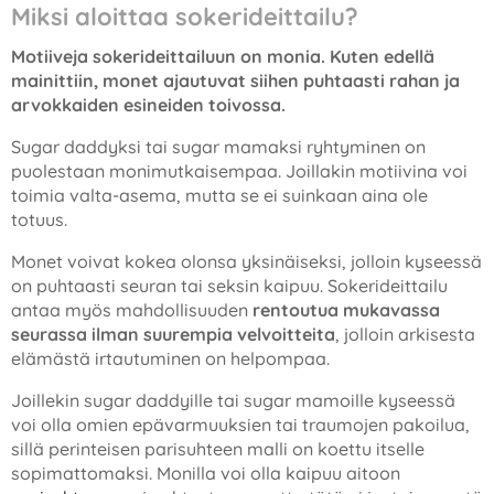
Miksi aloittaa sokerideittailu?
Motiiveja sokerideittailuun on monia. Kuten edellä
mainittiin, monet ajautuvat siihen puhtaasti rahan ja
arvokkaiden esineiden toivossa.
Sugar daddyksi tai sugar mamaksi ryhtyminen on
puolestaan monimutkaisempaa. Joillakin motiivina voi
toimia valta-asema, mutta se ei suinkaan aina ole
totuus.
Monet voivat kokea olonsa yksinäiseksi, jolloin kyseessä
on puhtaasti seuran tai seksin kaipuu. Sokerideittailu
antaa myös mahdollisuuden
rentoutua mukavassa
seurassa ilman suurempia velvoitteita
, jolloin arkisesta
elämästä irtautuminen on helpompaa.
Joillekin sugar daddyille tai sugar mamoille kyseessä
voi olla omien epävarmuuksien tai traumojen pakoilua,
sillä perinteisen parisuhteen malli on koettu itselle
sopimattomaksi. Monilla voi olla kaipuu aitoon