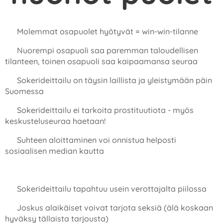
❤️ Molemmat osapuolet hyötyvät = win-win-tilanne
❤️ Nuorempi osapuoli saa paremman taloudellisen
tilanteen, toinen osapuoli saa kaipaamansa seuraa
❤️ Sokerideittailu on täysin laillista ja yleistymään päin
Suomessa
❤️ Sokerideittailu ei tarkoita prostituutiota - myös
keskusteluseuraa haetaan!
❤️ Suhteen aloittaminen voi onnistua helposti
sosiaalisen median kautta
❄️ Sokerideittailu tapahtuu usein verottajalta piilossa
❄️ Joskus alaikäiset voivat tarjota seksiä (älä koskaan
hyväksy tällaista tarjousta)