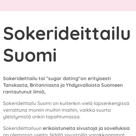
Sokerideittailu
Suomi
Sokerideittailu tai "sugar dating"on erityisesti
Tanskasta, Britanniasta ja Yhdysvalloista Suomeen
rantautunut ilmiö,
Sokerideittailu Suomi on kuitenkin vielä lapsenkengissä
verrattuna moniin muihin maihin, vaikka suurta
yleistymistä onkin tapahtumassa.
Sokerideittailuun
erikoistuneita sivustoja ja sovelluksia
on olemassa useita. Näillä sivustoilla varakkaammat