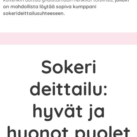
on mahdollista löytää sopiva kumppani
sokerideittailusuhteeseen.
Sokeri
deittailu:
hyvät ja
huonot puolet