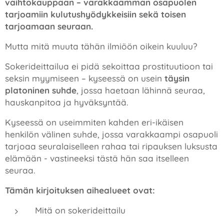
vaihtokauppaan – varakkaamman osapuolen
tarjoamiin kulutushyödykkeisiin sekä toisen
tarjoamaan seuraan.
Mutta mitä muuta tähän ilmiöön oikein kuuluu?
Sokerideittailua ei pidä sekoittaa prostituutioon tai
seksin myymiseen – kyseessä on usein
täysin
platoninen suhde
, jossa haetaan lähinnä seuraa,
hauskanpitoa ja hyväksyntää.
Kyseessä on useimmiten kahden eri-ikäisen
henkilön välinen suhde, jossa varakkaampi osapuoli
tarjoaa seuralaiselleen rahaa tai ripauksen luksusta
elämään - vastineeksi tästä hän saa itselleen
seuraa.
Tämän kirjoituksen aihealueet ovat:
Mitä on sokerideittailu