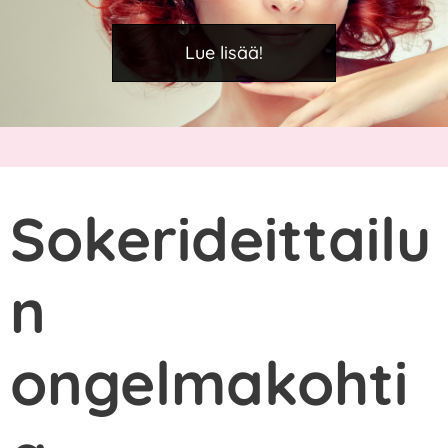
Lue lisää!
Sokerideittailu
n
ongelmakohti