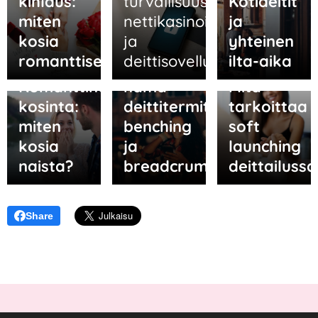
kihlaus:
turvallisuus
Kotideitit
miten
nettikasinoilla
ja
kosia
ja
yhteinen
13.05.2026
romanttisesti?
deittisovelluksissa
ilta-aika
Tunnetko
05.06.2026
06.05.2026
Romanttinen
nämä
Mitä
kosinta:
deittitermit:
tarkoittaa
miten
benching
soft
kosia
ja
launching
naista?
breadcrumbing?
deittailussa
Share