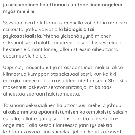
ja seksuaalinen haluttomuus on todellinen ongelma
myös miehille.
Seksuaalinen haluttomuus miehellä voi johtua monista
seikoista, jotka voivat olla
biologisia tai
psykososiaalisia.
Yhtenä yleisenä syynä miehen
seksuaaliseen haluttomuuteen on suorituskeskeinen ja
hektinen elämäntilanne, jolloin stressin aiheuttama
uupumus vie haluja.
Uupunut, masentunut ja stressaantunut mieli ei jaksa
kiinnostua kumppanista seksuaalisesti, kun kaikki
energia menee muiden asioiden miettimiseen. Stressi ja
masennus laskevat serotoniinitasoja, mikä taas
aiheuttaa suoraan haluttomuutta.
Toisinaan seksuaalinen haluttomuus miehellä johtuu
aikaisemmista epäonnistumisen kokemuksista seksin
saralla
, jolloin syntyy suorituspaineita ja itsetunto-
ongelmia. Tällaisessa tilanteessa jännitys seksiä
kohtaan kasvaa liian suureksi, jolloin halut katoavat.