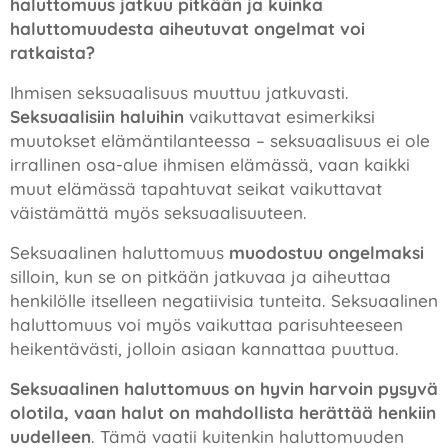
haluttomuus jatkuu pitkään ja kuinka
haluttomuudesta aiheutuvat ongelmat voi
ratkaista?
Ihmisen seksuaalisuus muuttuu jatkuvasti.
Seksuaalisiin haluihin
vaikuttavat esimerkiksi
muutokset elämäntilanteessa – seksuaalisuus ei ole
irrallinen osa-alue ihmisen elämässä, vaan kaikki
muut elämässä tapahtuvat seikat vaikuttavat
väistämättä myös seksuaalisuuteen.
Seksuaalinen haluttomuus
muodostuu ongelmaksi
silloin, kun se on pitkään jatkuvaa ja aiheuttaa
henkilölle itselleen negatiivisia tunteita. Seksuaalinen
haluttomuus voi myös vaikuttaa parisuhteeseen
heikentävästi, jolloin asiaan kannattaa puuttua.
Seksuaalinen haluttomuus on hyvin harvoin pysyvä
olotila, vaan halut on mahdollista herättää henkiin
uudelleen
. Tämä vaatii kuitenkin haluttomuuden