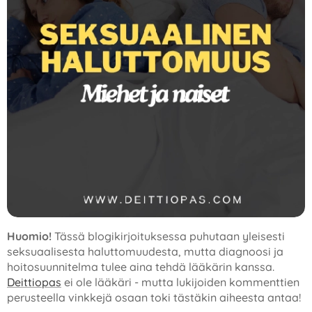
Huomio!
Tässä blogikirjoituksessa puhutaan yleisesti
seksuaalisesta haluttomuudesta, mutta diagnoosi ja
hoitosuunnitelma tulee aina tehdä lääkärin kanssa.
Deittiopas
ei ole lääkäri - mutta lukijoiden kommenttien
perusteella vinkkejä osaan toki tästäkin aiheesta antaa!