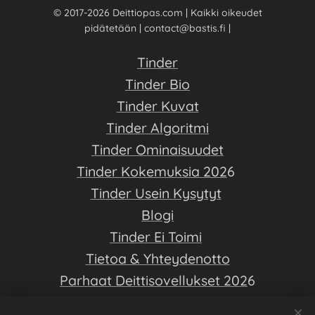
© 2017-2026 Deittiopas.com | Kaikki oikeudet
pidätetään | contact@bastis.fi |
Tinder
Tinder Bio
Tinder Kuvat
Tinder Algoritmi
Tinder Ominaisuudet
Tinder Kokemuksia 202
6
Tinder Usein Kysytyt
Blogi
Tinder Ei Toimi
Tietoa & Yhteydenotto
Parhaat Deittisovellukset 202
6
Deittiopas on ilmainen opas deittisovellusten saloihin - Luo hyvä