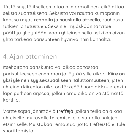
Tästä syystä itselleen pitää olla armollinen, eikä ottaa
seksiä suorituksena. Seksistä voi nauttia kumppanin
kanssa myös
rennolla ja hauskalla otteella
, rauhassa
tutkien ja tutustuen. Seksin ei myöskään tarvitse
päättyä yhdyntään, vaan yhteinen hellä hetki on aivan
yhtä tärkeää parisuhteen hyvinvoinnin kannalta.
4. Ajan ottaminen
Itsehoitona pariskunta voi alkaa panostaa
parisuhteeseen enemmän ja löytää sille aikaa.
Kiire on
yksi yleinen syy seksuaaliseen haluttomuuteen
, joten
yhteinen kiireetön aika on tärkeää huomioida – etenkin
lapsiperheen arjessa, jolloin oma aika on väistämättä
kortilla.
Voitte sopia jännittäviä
treffejä
, jolloin teillä on aikaa
yhteiselle mukavalle tekemiselle ja samalla halujen
etsimiselle. Muistakaa rentoutua, jotta treffeistä ei tule
suorittamista.