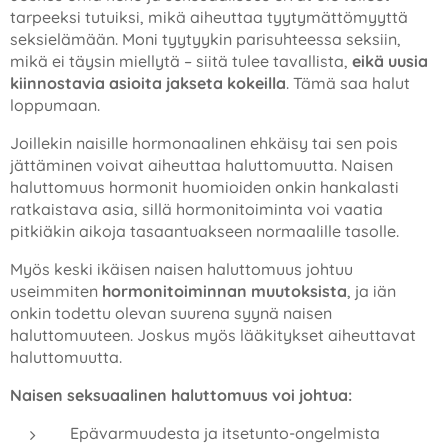
tarpeeksi tutuiksi, mikä aiheuttaa tyytymättömyyttä
seksielämään. Moni tyytyykin parisuhteessa seksiin,
mikä ei täysin miellytä – siitä tulee tavallista,
eikä uusia
kiinnostavia asioita jakseta kokeilla
. Tämä saa halut
loppumaan.
Joillekin naisille hormonaalinen ehkäisy tai sen pois
jättäminen voivat aiheuttaa haluttomuutta. Naisen
haluttomuus hormonit huomioiden onkin hankalasti
ratkaistava asia, sillä hormonitoiminta voi vaatia
pitkiäkin aikoja tasaantuakseen normaalille tasolle.
Myös keski ikäisen naisen haluttomuus johtuu
useimmiten
hormonitoiminnan muutoksista
, ja iän
onkin todettu olevan suurena syynä naisen
haluttomuuteen. Joskus myös lääkitykset aiheuttavat
haluttomuutta.
Naisen seksuaalinen haluttomuus voi johtua:
Epävarmuudesta ja itsetunto-ongelmista