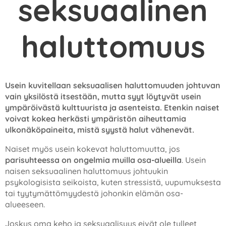
seksuaalinen
haluttomuus
Usein kuvitellaan seksuaalisen haluttomuuden johtuvan
vain yksilöstä itsestään, mutta syyt löytyvät usein
ympäröivästä kulttuurista ja asenteista. Etenkin naiset
voivat kokea herkästi ympäristön aiheuttamia
ulkonäköpaineita, mistä syystä halut vähenevät.
Naiset myös usein kokevat haluttomuutta, jos
parisuhteessa on ongelmia muilla osa-alueilla
. Usein
naisen seksuaalinen haluttomuus johtuukin
psykologisista seikoista, kuten stressistä, uupumuksesta
tai tyytymättömyydestä johonkin elämän osa-
alueeseen.
Joskus oma keho ja seksuaalisuus eivät ole tulleet