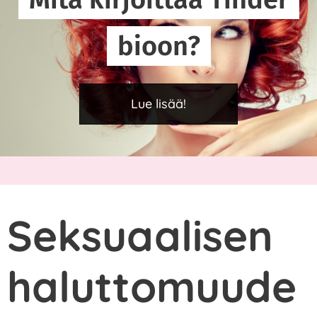
bioon?
Lue lisää!
Seksuaalisen
haluttomuude