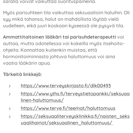
saralla voivat vaikuttaa suorituspaineina.
Myös parisuhteen tila vaikuttaa seksuaalisiin haluihin. Oli
syy mikä tahansa, halut on mahdollista löytää vielä
uudelleen, eikä juuri koskaan kyseessä ole pysyvä tila.
Ammattitaitoinen lääkäri tai parisuhdeterapeutti
voi
auttaa, mutta odotellessa voi kokeilla myös itsehoito-
ohjeita. Kannattaa kuitenkin muistaa, että
hormonitoiminnasta johtuva haluttomuus voi aina
vaatia lääkärin apua.
Tärkeitä linkkejä:
https://www.terveyskirjasto.fi/dlk00493
https://www.yths.fi/terveystietopankki/seksuaa
linen-haluttomuus/
https://www.terve.fi/teemat/haluttomuus
https://seksuaaliterveysklinikka.fi/naisten_seks
uaalihairiot/seksuaalinen_haluttomuus/