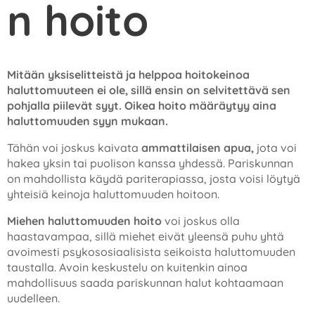
n hoito
Mitään yksiselitteistä ja helppoa hoitokeinoa
haluttomuuteen ei ole, sillä ensin on selvitettävä sen
pohjalla piilevät syyt. Oikea hoito määräytyy aina
haluttomuuden syyn mukaan.
Tähän voi joskus kaivata
ammattilaisen
apua,
jota voi
hakea yksin tai puolison kanssa yhdessä. Pariskunnan
on mahdollista käydä pariterapiassa, josta voisi löytyä
yhteisiä keinoja haluttomuuden hoitoon.
Miehen haluttomuuden hoito
voi joskus olla
haastavampaa, sillä miehet eivät yleensä puhu yhtä
avoimesti psykososiaalisista seikoista haluttomuuden
taustalla. Avoin keskustelu on kuitenkin ainoa
mahdollisuus saada pariskunnan halut kohtaamaan
uudelleen.