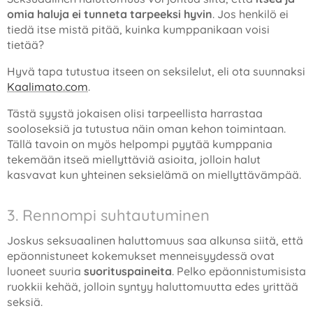
omia haluja ei tunneta tarpeeksi hyvin
. Jos henkilö ei
tiedä itse mistä pitää, kuinka kumppanikaan voisi
tietää?
Hyvä tapa tutustua itseen on seksilelut, eli ota suunnaksi
Kaalimato.com
.
Tästä syystä jokaisen olisi tarpeellista harrastaa
sooloseksiä ja tutustua näin oman kehon toimintaan.
Tällä tavoin on myös helpompi pyytää kumppania
tekemään itseä miellyttäviä asioita, jolloin halut
kasvavat kun yhteinen seksielämä on miellyttävämpää.
3. Rennompi suhtautuminen
Joskus seksuaalinen haluttomuus saa alkunsa siitä, että
epäonnistuneet kokemukset menneisyydessä ovat
luoneet suuria
suorituspaineita
. Pelko epäonnistumisista
ruokkii kehää, jolloin syntyy haluttomuutta edes yrittää
seksiä.