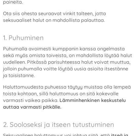
paineita.
Ota siis ohesta seuraavat vinkit talteen, jotta
seksuaaliset halut on mahdollista palauttaa.
1. Puhuminen
Puhumalla avoimesti kumppanin kanssa ongelmasta
sekä myös omista toiveista, on mahdollista löytää halut
uudelleen. Pitkässä parisuhteessa halut voivat muuttua,
jolloin puhumalla voitte löytää uusia asioita itsestänne
ja toisistanne.
Haluttomuudesta puhuessa täytyy muistaa olla lempeä
toista kohtaan, sillä haluttomuus on sitä kokevalle
varmasti vaikea paikka.
Lämminhenkinen keskustelu
auttaa varmasti pitkälle.
2. Sooloseksi ja itseen tutustuminen
Seksuaalinen haluttomuus voi johtua siitä, että
itseä ja